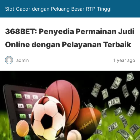
Slot Gacor dengan Peluang Besar RTP Tinggi
368BET: Penyedia Permainan Judi
Online dengan Pelayanan Terbaik
admin
1 year ago