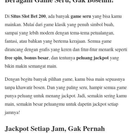
Situs Slot Bet 200
game seru
Di
, ada banyak
yang bisa kamu
mainkan. Mulai dari game klasik yang penuh simbol buah,
sampai yang lebih modern dengan tema-tema petualangan,
fantasi, atau bahkan yang bertema kerajaan. Semua game
dirancang dengan grafis yang keren dan fitur-fitur menarik seperti
free spin
bonus besar
peluang jackpot
,
, dan tentunya
yang
bikin makin semangat main.
Dengan begitu banyak pilihan game, kamu bisa main sepuasnya
tanpa khawatir bosen. Dan yang paling seru, hampir semua game
punya peluang untuk menang jackpot. Jadi, semakin sering kamu
main, semakin besar peluangmu untuk dapetin jackpot setiap
jamnya!
Jackpot Setiap Jam, Gak Pernah