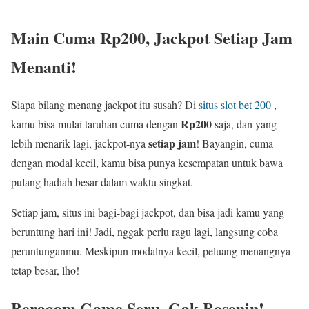
Main Cuma Rp200, Jackpot Setiap Jam
Menanti!
Siapa bilang menang jackpot itu susah? Di
situs slot bet 200
,
Rp200
kamu bisa mulai taruhan cuma dengan
saja, dan yang
setiap jam
lebih menarik lagi, jackpot-nya
! Bayangin, cuma
dengan modal kecil, kamu bisa punya kesempatan untuk bawa
pulang hadiah besar dalam waktu singkat.
Setiap jam, situs ini bagi-bagi jackpot, dan bisa jadi kamu yang
beruntung hari ini! Jadi, nggak perlu ragu lagi, langsung coba
peruntunganmu. Meskipun modalnya kecil, peluang menangnya
tetap besar, lho!
Beragam Game Seru, Gak Bosenin!