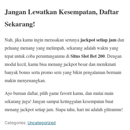
Jangan Lewatkan Kesempatan, Daftar
Sekarang!
jackpot setiap jam
Nah, jika kamu ingin merasakan serunya
dan
peluang menang yang melimpah, sekarang adalah waktu yang
Situs Slot Bet 200
tepat untuk coba peruntunganmu di
. Dengan
modal kecil, kamu bisa menang jackpot besar dan menikmati
banyak bonus serta promo seru yang bikin pengalaman bermain
makin menyenangkan.
Ayo buruan daftar, pilih game favorit kamu, dan mulai main
sekarang juga! Jangan sampai ketinggalan kesempatan buat
menang jackpot setiap jam. Siapa tahu, hari ini adalah giliranmu!
Categories:
Uncategorized