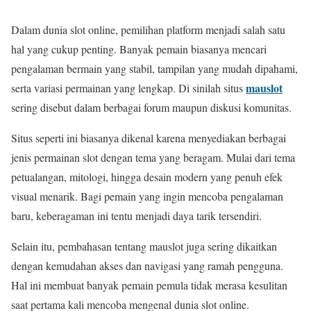
Dalam dunia slot online, pemilihan platform menjadi salah satu
hal yang cukup penting. Banyak pemain biasanya mencari
pengalaman bermain yang stabil, tampilan yang mudah dipahami,
mauslot
serta variasi permainan yang lengkap. Di sinilah situs
sering disebut dalam berbagai forum maupun diskusi komunitas.
Situs seperti ini biasanya dikenal karena menyediakan berbagai
jenis permainan slot dengan tema yang beragam. Mulai dari tema
petualangan, mitologi, hingga desain modern yang penuh efek
visual menarik. Bagi pemain yang ingin mencoba pengalaman
baru, keberagaman ini tentu menjadi daya tarik tersendiri.
Selain itu, pembahasan tentang mauslot juga sering dikaitkan
dengan kemudahan akses dan navigasi yang ramah pengguna.
Hal ini membuat banyak pemain pemula tidak merasa kesulitan
saat pertama kali mencoba mengenal dunia slot online.