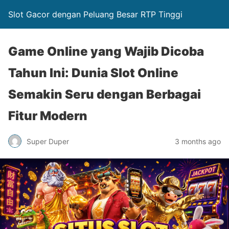
Slot Gacor dengan Peluang Besar RTP Tinggi
Game Online yang Wajib Dicoba
Tahun Ini: Dunia Slot Online
Semakin Seru dengan Berbagai
Fitur Modern
Super Duper
3 months ago