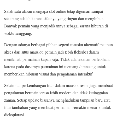
Salah satu alasan mengapa slot online tetap digemari sampai
sekarang adalah karena sifatnya yang ringan dan menghibur.
Banyak pemain yang menjadikannya sebagai sarana hiburan di
waktu senggang.
Dengan adanya berbagai pilihan seperti mauslot alternatif maupun
akses dari situs mauslot, pemain jadi lebih fleksibel dalam
menikmati permainan kapan saja. Tidak ada tekanan berlebihan,
karena pada dasarnya permainan ini memang dirancang untuk
memberikan hiburan visual dan pengalaman interaktif.
Selain itu, perkembangan fitur dalam mauslot resmi juga membuat
pengalaman bermain terasa lebih modern dan tidak ketinggalan
zaman. Setiap update biasanya menghadirkan tampilan baru atau
fitur tambahan yang membuat permainan semakin menarik untuk
dieksplorasi.