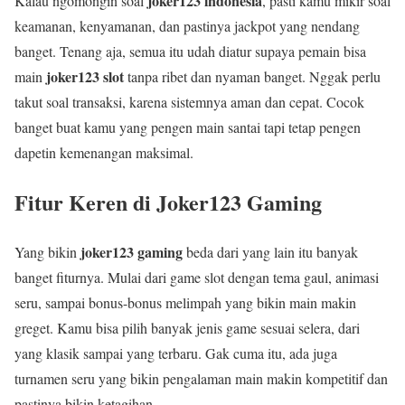
joker123 indonesia
Kalau ngomongin soal
, pasti kamu mikir soal
keamanan, kenyamanan, dan pastinya jackpot yang nendang
banget. Tenang aja, semua itu udah diatur supaya pemain bisa
joker123 slot
main
tanpa ribet dan nyaman banget. Nggak perlu
takut soal transaksi, karena sistemnya aman dan cepat. Cocok
banget buat kamu yang pengen main santai tapi tetap pengen
dapetin kemenangan maksimal.
Fitur Keren di Joker123 Gaming
joker123 gaming
Yang bikin
beda dari yang lain itu banyak
banget fiturnya. Mulai dari game slot dengan tema gaul, animasi
seru, sampai bonus-bonus melimpah yang bikin main makin
greget. Kamu bisa pilih banyak jenis game sesuai selera, dari
yang klasik sampai yang terbaru. Gak cuma itu, ada juga
turnamen seru yang bikin pengalaman main makin kompetitif dan
pastinya bikin ketagihan.