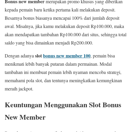
Bonus new member
merupakan promo khusus yang diberikan
kepada pemain baru ketika pertama kali melakukan deposit.
Besarnya bonus biasanya mencapai 100% dari jumlah deposit
awal. Misalnya, jika kamu melakukan deposit Rp100.000, maka
akan mendapatkan tambahan Rp100.000 dari situs, sehingga total
saldo yang bisa dimainkan menjadi Rp200.000.
slot
bonus new member 100
Dengan adanya
, pemain bisa
menikmati lebih banyak putaran dalam permainan. Modal
tambahan ini membuat pemain lebih nyaman mencoba strategi,
memahami pola slot, dan tentunya meningkatkan kemungkinan
meraih jackpot.
Keuntungan Menggunakan Slot Bonus
New Member