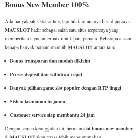
Bonus New Member 100%
Ada banyak situs slot online, tapi tidak semuanya bisa dipercaya.
MAUSLOT
hadir sebagai salah satu situs terpercaya yang
memberikan layanan terbaik untuk para pemain. Beberapa alasan
MAUSLOT
kenapa banyak pemain memilih
antara lain:
Bonus transparan dan mudah diklaim
Proses deposit dan withdraw cepat
Banyak pilihan game slot populer dengan RTP tinggi
Sistem keamanan terjamin
Customer service siap membantu 24 jam
slot bonus new member
Dengan semua keunggulan ini, bermain
MAUSLOT
di
akan terasa lebih menguntungkan.