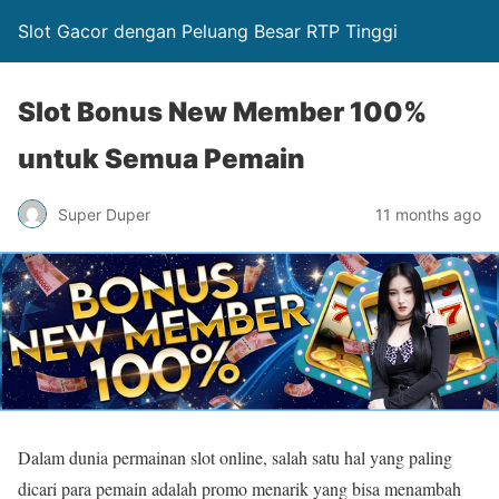
Slot Gacor dengan Peluang Besar RTP Tinggi
Slot Bonus New Member 100%
untuk Semua Pemain
Super Duper
11 months ago
Dalam dunia permainan slot online, salah satu hal yang paling
dicari para pemain adalah promo menarik yang bisa menambah