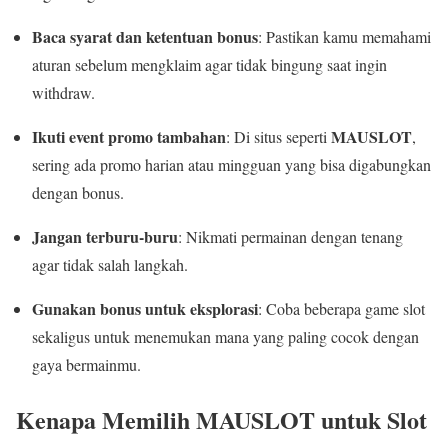
Baca syarat dan ketentuan bonus
: Pastikan kamu memahami
aturan sebelum mengklaim agar tidak bingung saat ingin
withdraw.
Ikuti event promo tambahan
MAUSLOT
: Di situs seperti
,
sering ada promo harian atau mingguan yang bisa digabungkan
dengan bonus.
Jangan terburu-buru
: Nikmati permainan dengan tenang
agar tidak salah langkah.
Gunakan bonus untuk eksplorasi
: Coba beberapa game slot
sekaligus untuk menemukan mana yang paling cocok dengan
gaya bermainmu.
Kenapa Memilih MAUSLOT untuk Slot