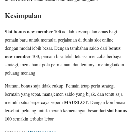
Kesimpulan
Slot bonus new member 100
adalah kesempatan emas bagi
pemain baru untuk memulai perjalanan di dunia slot online
bonus
dengan modal lebih besar. Dengan tambahan saldo dari
new member 100
, pemain bisa lebih leluasa mencoba berbagai
strategi, memahami pola permainan, dan tentunya meningkatkan
peluang menang.
Namun, bonus saja tidak cukup. Pemain tetap perlu strategi
bermain yang tepat, manajemen saldo yang bijak, dan tentu saja
MAUSLOT
memilih situs terpercaya seperti
. Dengan kombinasi
slot bonus
tersebut, peluang untuk meraih kemenangan besar dari
100
semakin terbuka lebar.