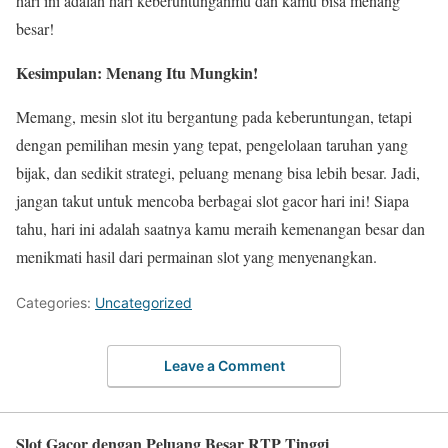
hari ini adalah hari keberuntunganmu dan kamu bisa menang
besar!
Kesimpulan: Menang Itu Mungkin!
Memang, mesin slot itu bergantung pada keberuntungan, tetapi
dengan pemilihan mesin yang tepat, pengelolaan taruhan yang
bijak, dan sedikit strategi, peluang menang bisa lebih besar. Jadi,
jangan takut untuk mencoba berbagai slot gacor hari ini! Siapa
tahu, hari ini adalah saatnya kamu meraih kemenangan besar dan
menikmati hasil dari permainan slot yang menyenangkan.
Categories:
Uncategorized
Leave a Comment
Slot Gacor dengan Peluang Besar RTP Tinggi