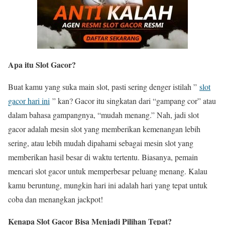
Apa itu Slot Gacor?
Buat kamu yang suka main slot, pasti sering denger istilah ”
slot
gacor hari ini
” kan? Gacor itu singkatan dari “gampang cor” atau
dalam bahasa gampangnya, “mudah menang.” Nah, jadi slot
gacor adalah mesin slot yang memberikan kemenangan lebih
sering, atau lebih mudah dipahami sebagai mesin slot yang
memberikan hasil besar di waktu tertentu. Biasanya, pemain
mencari slot gacor untuk memperbesar peluang menang. Kalau
kamu beruntung, mungkin hari ini adalah hari yang tepat untuk
coba dan menangkan jackpot!
Kenapa Slot Gacor Bisa Menjadi Pilihan Tepat?