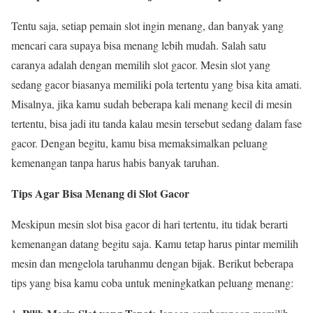
Tentu saja, setiap pemain slot ingin menang, dan banyak yang
mencari cara supaya bisa menang lebih mudah. Salah satu
caranya adalah dengan memilih slot gacor. Mesin slot yang
sedang gacor biasanya memiliki pola tertentu yang bisa kita amati.
Misalnya, jika kamu sudah beberapa kali menang kecil di mesin
tertentu, bisa jadi itu tanda kalau mesin tersebut sedang dalam fase
gacor. Dengan begitu, kamu bisa memaksimalkan peluang
kemenangan tanpa harus habis banyak taruhan.
Tips Agar Bisa Menang di Slot Gacor
Meskipun mesin slot bisa gacor di hari tertentu, itu tidak berarti
kemenangan datang begitu saja. Kamu tetap harus pintar memilih
mesin dan mengelola taruhanmu dengan bijak. Berikut beberapa
tips yang bisa kamu coba untuk meningkatkan peluang menang: