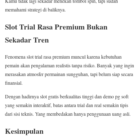
Kamu tidak lagi sekadar menekan tombol spin, tapi sudah
memahami strategi di baliknya.
Slot Trial Rasa Premium Bukan
Sekadar Tren
Fenomena slot trial rasa premium muncul karena kebutuhan
pemain akan pengalaman realistis tanpa risiko. Banyak yang ingin
merasakan atmosfer permainan sungguhan, tapi belum siap secara
finansial.
Dengan hadirnya slot gratis berkualitas tinggi dan demo pg soft
yang semakin interaktif, batas antara trial dan real semakin tipis
dari sisi teknis. Yang membedakan hanya penggunaan uang asli.
Kesimpulan