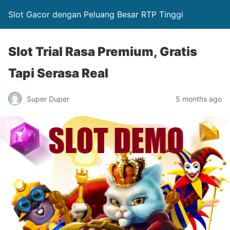
Slot Gacor dengan Peluang Besar RTP Tinggi
Slot Trial Rasa Premium, Gratis
Tapi Serasa Real
Super Duper
5 months ago