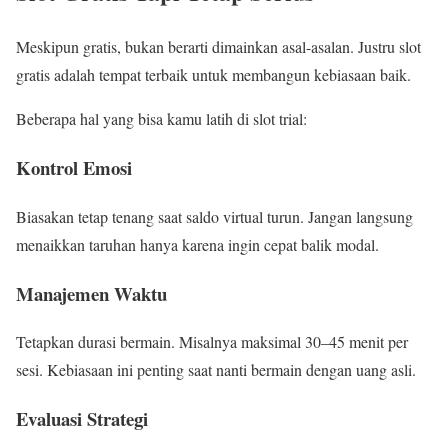
Meskipun gratis, bukan berarti dimainkan asal-asalan. Justru slot
gratis adalah tempat terbaik untuk membangun kebiasaan baik.
Beberapa hal yang bisa kamu latih di slot trial:
Kontrol Emosi
Biasakan tetap tenang saat saldo virtual turun. Jangan langsung
menaikkan taruhan hanya karena ingin cepat balik modal.
Manajemen Waktu
Tetapkan durasi bermain. Misalnya maksimal 30–45 menit per
sesi. Kebiasaan ini penting saat nanti bermain dengan uang asli.
Evaluasi Strategi