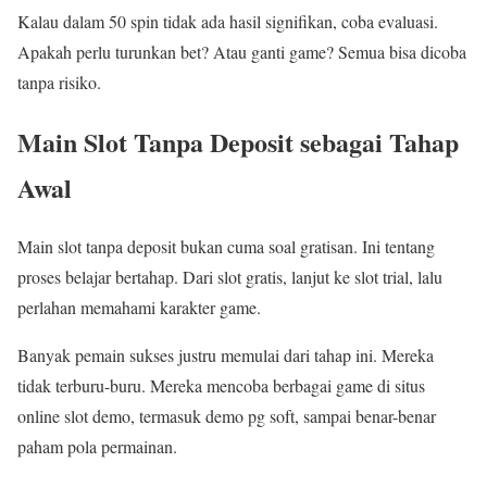
Kalau dalam 50 spin tidak ada hasil signifikan, coba evaluasi.
Apakah perlu turunkan bet? Atau ganti game? Semua bisa dicoba
tanpa risiko.
Main Slot Tanpa Deposit sebagai Tahap
Awal
Main slot tanpa deposit bukan cuma soal gratisan. Ini tentang
proses belajar bertahap. Dari slot gratis, lanjut ke slot trial, lalu
perlahan memahami karakter game.
Banyak pemain sukses justru memulai dari tahap ini. Mereka
tidak terburu-buru. Mereka mencoba berbagai game di situs
online slot demo, termasuk demo pg soft, sampai benar-benar
paham pola permainan.