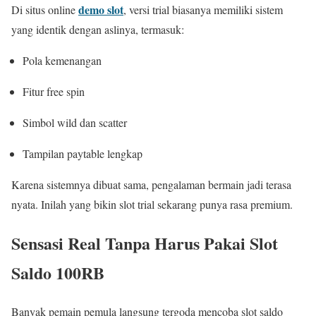
demo slot
Di situs online
, versi trial biasanya memiliki sistem
yang identik dengan aslinya, termasuk:
Pola kemenangan
Fitur free spin
Simbol wild dan scatter
Tampilan paytable lengkap
Karena sistemnya dibuat sama, pengalaman bermain jadi terasa
nyata. Inilah yang bikin slot trial sekarang punya rasa premium.
Sensasi Real Tanpa Harus Pakai Slot
Saldo 100RB
Banyak pemain pemula langsung tergoda mencoba slot saldo