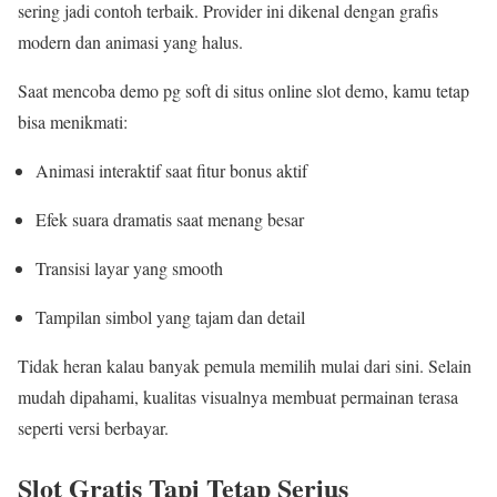
sering jadi contoh terbaik. Provider ini dikenal dengan grafis
modern dan animasi yang halus.
Saat mencoba demo pg soft di situs online slot demo, kamu tetap
bisa menikmati:
Animasi interaktif saat fitur bonus aktif
Efek suara dramatis saat menang besar
Transisi layar yang smooth
Tampilan simbol yang tajam dan detail
Tidak heran kalau banyak pemula memilih mulai dari sini. Selain
mudah dipahami, kualitas visualnya membuat permainan terasa
seperti versi berbayar.
Slot Gratis Tapi Tetap Serius