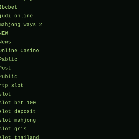
Ibcbet
judi online
mahjong ways 2
NEW
News
Online Casino
Pablic
Post
Public
rtp slot
slot
slot bet 100
slot deposit
slot mahjong
slot qris
slot thailand