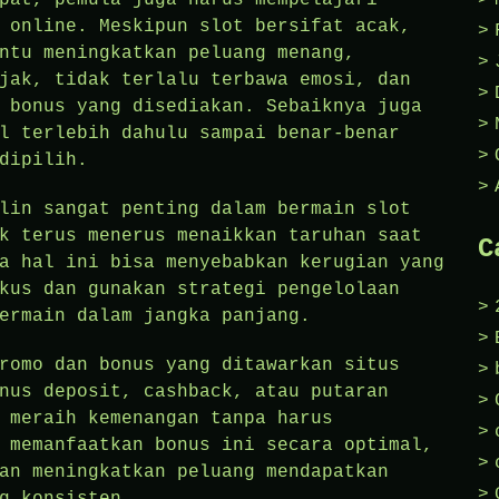
pat, pemula juga harus mempelajari
 online. Meskipun slot bersifat acak,
ntu meningkatkan peluang menang,
jak, tidak terlalu terbawa emosi, dan
 bonus yang disediakan. Sebaiknya juga
l terlebih dahulu sampai benar-benar
dipilih.
lin sangat penting dalam bermain slot
k terus menerus menaikkan taruhan saat
C
a hal ini bisa menyebabkan kerugian yang
kus dan gunakan strategi pengelolaan
ermain dalam jangka panjang.
romo dan bonus yang ditawarkan situs
nus deposit, cashback, atau putaran
 meraih kemenangan tanpa harus
 memanfaatkan bonus ini secara optimal,
an meningkatkan peluang mendapatkan