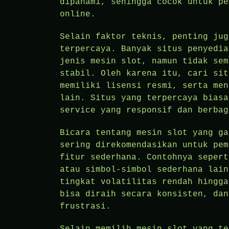
dipahami, sehingga cocok untuk pe
online.
Selain faktor teknis, penting jug
terpercaya. Banyak situs penyedia
jenis mesin slot, namun tidak sem
stabil. Oleh karena itu, cari sit
memiliki lisensi resmi, serta men
lain. Situs yang terpercaya biasa
service yang responsif dan berbag
Bicara tentang mesin slot yang ga
sering direkomendasikan untuk pem
fitur sederhana. Contohnya sepert
atau simbol-simbol sederhana lain
tingkat volatilitas rendah hingga
bisa diraih secara konsisten, dan
frustrasi.