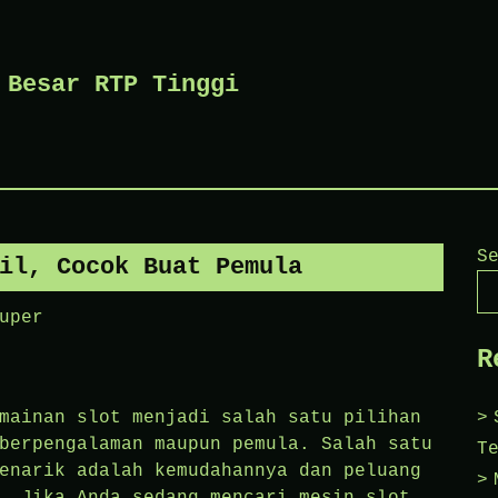
 Besar RTP Tinggi
S
il, Cocok Buat Pemula
uper
R
mainan slot menjadi salah satu pilihan
berpengalaman maupun pemula. Salah satu
T
enarik adalah kemudahannya dan peluang