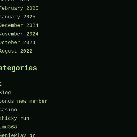
February 2025
January 2025
December 2024
November 2024
October 2024
August 2022
ategories
2
Blog
bonus new member
Casino
chicky run
cmd368
GeniePlay gr