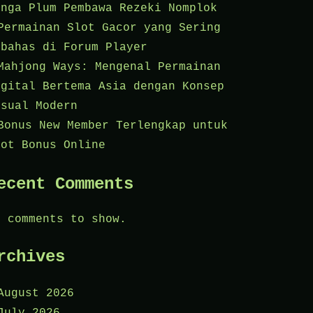
unga Plum Pembawa Rezeki Nomplok
Permainan Slot Gacor yang Sering
ibahas di Forum Player
Mahjong Ways: Mengenal Permainan
igital Bertema Asia dengan Konsep
isual Modern
Bonus New Member Terlengkap untuk
lot Bonus Online
ecent Comments
o comments to show.
rchives
August 2026
July 2026