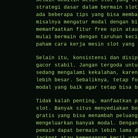
Selain memilih mesin slot yang te
strategi dasar dalam bermain slot
ada beberapa tips yang bisa memba
misalnya mengatur modal dengan bi
memanfaatkan fitur free spin atau
mulai bermain dengan taruhan keci
paham cara kerja mesin slot yang 
Selain itu, konsistensi dan disip
gacor stabil. Jangan tergoda untu
sedang mengalami kekalahan, karen
lebih besar. Sebaliknya, tetap fo
modal yang baik agar tetap bisa b
Tidak kalah penting, manfaatkan p
slot. Banyak situs menyediakan bo
gratis yang bisa menambah peluang
mengeluarkan banyak modal. Dengan
pemain dapat bermain lebih lama d