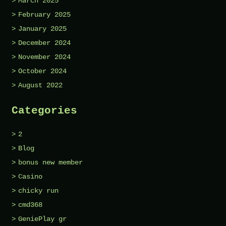
March 2025
February 2025
January 2025
December 2024
November 2024
October 2024
August 2022
Categories
2
Blog
bonus new member
Casino
chicky run
cmd368
GeniePlay gr