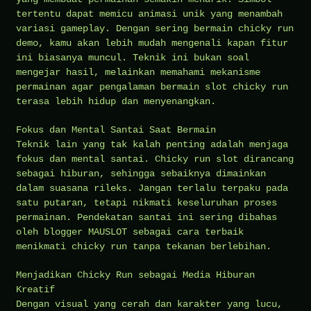
tertentu dapat memicu animasi unik yang menambah
variasi gameplay. Dengan sering bermain chicky run
demo, kamu akan lebih mudah mengenali kapan fitur
ini biasanya muncul. Teknik ini bukan soal
mengejar hasil, melainkan memahami mekanisme
permainan agar pengalaman bermain slot chicky run
terasa lebih hidup dan menyenangkan.
Fokus dan Mental Santai Saat Bermain
Teknik lain yang tak kalah penting adalah menjaga
fokus dan mental santai. Chicky run slot dirancang
sebagai hiburan, sehingga sebaiknya dimainkan
dalam suasana rileks. Jangan terlalu terpaku pada
satu putaran, tetapi nikmati keseluruhan proses
permainan. Pendekatan santai ini sering dibahas
oleh blogger MAUSLOT sebagai cara terbaik
menikmati chicky run tanpa tekanan berlebihan.
Menjadikan Chicky Run sebagai Media Hiburan
Kreatif
Dengan visual yang cerah dan karakter yang lucu,