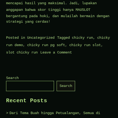
mencapai hasil yang maksimal. Jadi, lupakan
anggapan bahwa skor tinggi hanya
MAUSLOT
bergantung pada hoki, dan mulailah bermain dengan
strategi yang cerdas!
Posted in
Uncategorized
Tagged
chicky run
,
chicky
run demo
,
chicky run pg soft
,
chicky run slot
,
on
slot chicky run
Leave a Comment
Skor
Tinggi
di
Search
Chicky
Search
Run
Gak
Recent Posts
Butuh
Hoki,
Dari Tema Buah hingga Petualangan, Semua di