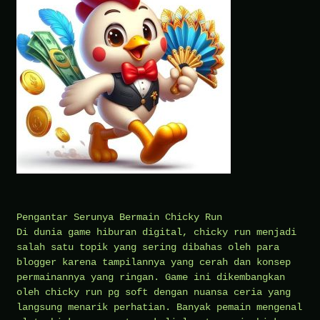
Pengantar Serunya Bermain Chicky Run
Di dunia game hiburan digital, chicky run menjadi
salah satu topik yang sering dibahas oleh para
blogger karena tampilannya yang cerah dan konsep
permainannya yang ringan. Game ini dikembangkan
oleh chicky run pg soft dengan nuansa ceria yang
langsung menarik perhatian. Banyak pemain mengenal