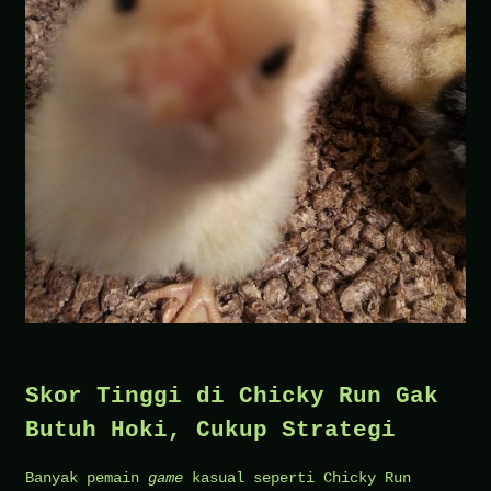
Skor Tinggi di Chicky Run Gak
Butuh Hoki, Cukup Strategi
Banyak pemain
game
kasual seperti Chicky Run