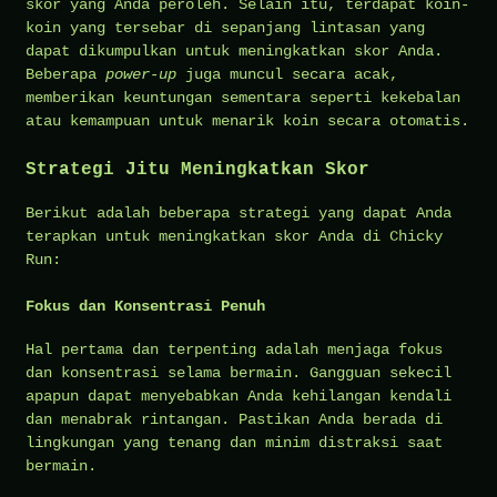
skor yang Anda peroleh. Selain itu, terdapat koin-
koin yang tersebar di sepanjang lintasan yang
dapat dikumpulkan untuk meningkatkan skor Anda.
Beberapa
power-up
juga muncul secara acak,
memberikan keuntungan sementara seperti kekebalan
atau kemampuan untuk menarik koin secara otomatis.
Strategi Jitu Meningkatkan Skor
Berikut adalah beberapa strategi yang dapat Anda
terapkan untuk meningkatkan skor Anda di Chicky
Run:
Fokus dan Konsentrasi Penuh
Hal pertama dan terpenting adalah menjaga fokus
dan konsentrasi selama bermain. Gangguan sekecil
apapun dapat menyebabkan Anda kehilangan kendali
dan menabrak rintangan. Pastikan Anda berada di
lingkungan yang tenang dan minim distraksi saat
bermain.