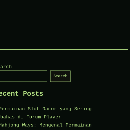
earch
Search
ecent Posts
Permainan Slot Gacor yang Sering
ibahas di Forum Player
Mahjong Ways: Mengenal Permainan