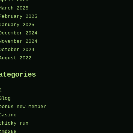
March 2025
February 2025
January 2025
December 2024
November 2024
October 2024
August 2022
ategories
2
Blog
bonus new member
Casino
chicky run
cmd368