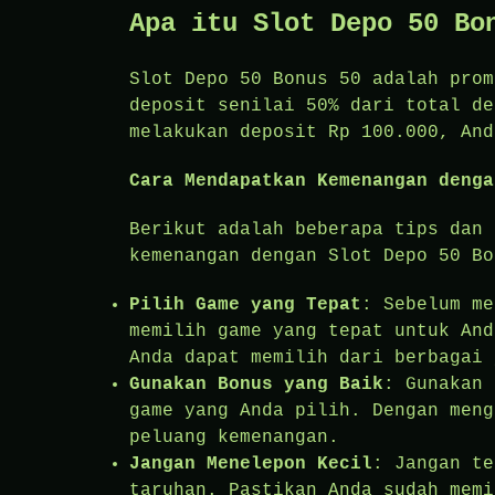
Apa itu Slot Depo 50 Bo
Slot Depo 50 Bonus 50 adalah prom
deposit senilai 50% dari total de
melakukan deposit Rp 100.000, And
Cara Mendapatkan Kemenangan denga
Berikut adalah beberapa tips dan 
kemenangan dengan Slot Depo 50 Bo
Pilih Game yang Tepat
: Sebelum me
memilih game yang tepat untuk And
Anda dapat memilih dari berbagai 
Gunakan Bonus yang Baik
: Gunakan 
game yang Anda pilih. Dengan meng
peluang kemenangan.
Jangan Menelepon Kecil
: Jangan te
taruhan. Pastikan Anda sudah memi