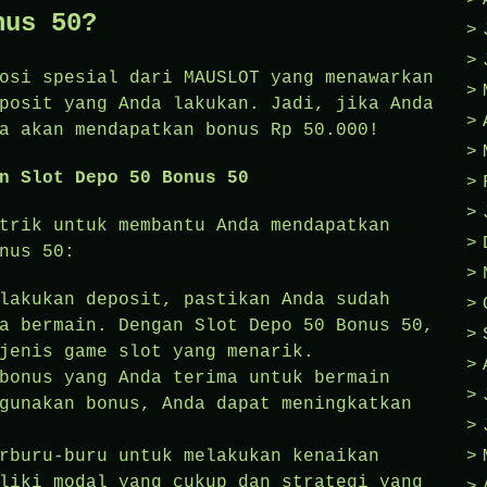
nus 50?
osi spesial dari MAUSLOT yang menawarkan
posit yang Anda lakukan. Jadi, jika Anda
a akan mendapatkan bonus Rp 50.000!
n Slot Depo 50 Bonus 50
trik untuk membantu Anda mendapatkan
nus 50:
lakukan deposit, pastikan Anda sudah
a bermain. Dengan Slot Depo 50 Bonus 50,
jenis game slot yang menarik.
bonus yang Anda terima untuk bermain
gunakan bonus, Anda dapat meningkatkan
rburu-buru untuk melakukan kenaikan
liki modal yang cukup dan strategi yang