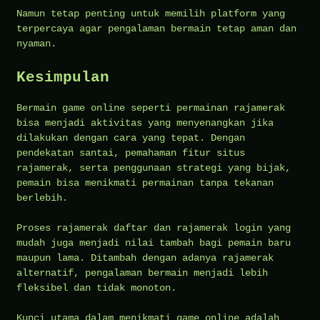
Namun tetap penting untuk memilih platform yang
terpercaya agar pengalaman bermain tetap aman dan
nyaman.
Kesimpulan
Bermain game online seperti permainan rajamerak
bisa menjadi aktivitas yang menyenangkan jika
dilakukan dengan cara yang tepat. Dengan
pendekatan santai, pemahaman fitur situs
rajamerak, serta penggunaan strategi yang bijak,
pemain bisa menikmati permainan tanpa tekanan
berlebih.
Proses rajamerak daftar dan rajamerak login yang
mudah juga menjadi nilai tambah bagi pemain baru
maupun lama. Ditambah dengan adanya rajamerak
alternatif, pengalaman bermain menjadi lebih
fleksibel dan tidak monoton.
Kunci utama dalam menikmati game online adalah