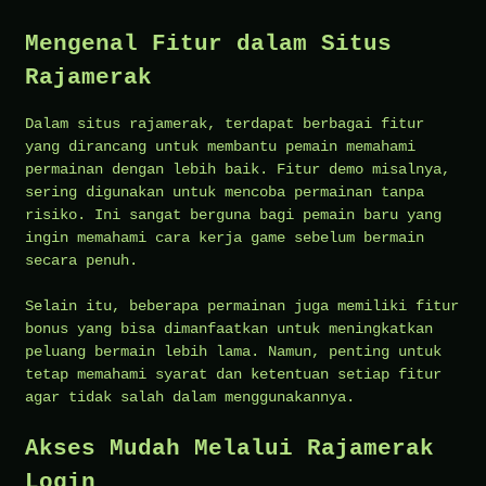
Mengenal Fitur dalam Situs
Rajamerak
Dalam situs rajamerak, terdapat berbagai fitur
yang dirancang untuk membantu pemain memahami
permainan dengan lebih baik. Fitur demo misalnya,
sering digunakan untuk mencoba permainan tanpa
risiko. Ini sangat berguna bagi pemain baru yang
ingin memahami cara kerja game sebelum bermain
secara penuh.
Selain itu, beberapa permainan juga memiliki fitur
bonus yang bisa dimanfaatkan untuk meningkatkan
peluang bermain lebih lama. Namun, penting untuk
tetap memahami syarat dan ketentuan setiap fitur
agar tidak salah dalam menggunakannya.
Akses Mudah Melalui Rajamerak
Login