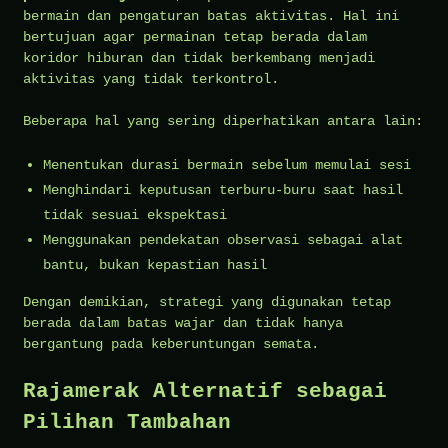
bermain dan pengaturan batas aktivitas. Hal ini
bertujuan agar permainan tetap berada dalam
koridor hiburan dan tidak berkembang menjadi
aktivitas yang tidak terkontrol.
Beberapa hal yang sering diperhatikan antara lain:
Menentukan durasi bermain sebelum memulai sesi
Menghindari keputusan terburu-buru saat hasil
tidak sesuai ekspektasi
Menggunakan pendekatan observasi sebagai alat
bantu, bukan kepastian hasil
Dengan demikian, strategi yang digunakan tetap
berada dalam batas wajar dan tidak hanya
bergantung pada keberuntungan semata.
Rajamerak Alternatif sebagai
Pilihan Tambahan