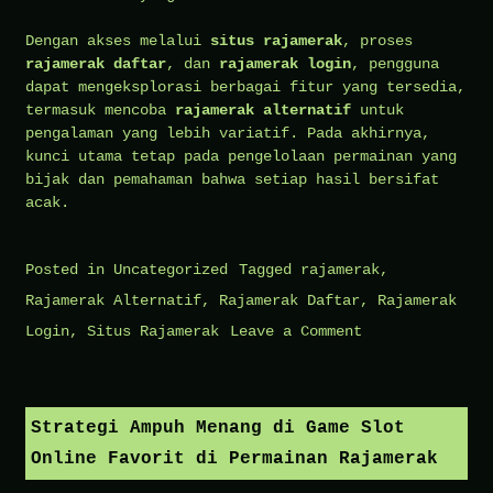
Dengan akses melalui
situs rajamerak
, proses
rajamerak daftar
, dan
rajamerak login
, pengguna
dapat mengeksplorasi berbagai fitur yang tersedia,
termasuk mencoba
rajamerak alternatif
untuk
pengalaman yang lebih variatif. Pada akhirnya,
kunci utama tetap pada pengelolaan permainan yang
bijak dan pemahaman bahwa setiap hasil bersifat
acak.
Posted in
Uncategorized
Tagged
rajamerak
,
Rajamerak Alternatif
,
Rajamerak Daftar
,
Rajamerak
on
Login
,
Situs Rajamerak
Leave a Comment
Strategi
Bermain
Slot
Strategi Ampuh Menang di Game Slot
Online
Online Favorit di Permainan Rajamerak
dengan