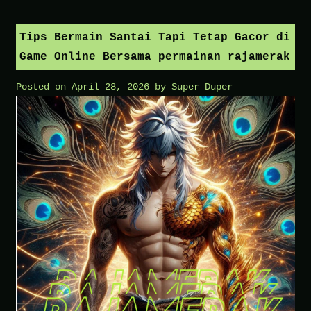
Ampuh
Menang
Tips Bermain Santai Tapi Tetap Gacor di
di
Game Online Bersama permainan rajamerak
Game
Posted on
April 28, 2026
by
Super Duper
Slot
Online
Favorit
di
Permainan
Rajamerak