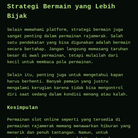
Strategi Bermain yang Lebih
Bijak
Selain memahami platform, strategi bermain juga
sangat penting dalam permainan rajamerak. Salah
satu pendekatan yang bisa digunakan adalah bermain
secara bertahap. Jangan langsung memasang taruhan
besar di awal permainan, tetapi mulailah dari
kecil untuk membaca pola permainan.
Selain itu, penting juga untuk mengetahui kapan
harus berhenti. Banyak pemain yang justru
mengalami kerugian karena tidak bisa mengontrol
diri saat sedang dalam kondisi menang atau kalah.
Kesimpulan
Permainan slot online seperti yang tersedia di
permainan rajamerak memang menawarkan hiburan yang
menarik dan penuh tantangan. Namun, untuk