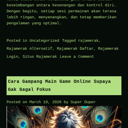
keseimbangan antara kesenangan dan kontrol diri.
Dengan begitu, setiap sesi permainan akan terasa
lebih ringan, menyenangkan, dan tetap memberikan
pengalaman yang optimal.
Posted in
Uncategorized
Tagged
rajamerak
,
Rajamerak Alternatif
,
Rajamerak Daftar
,
Rajamerak
on
Login
,
Situs Rajamerak
Leave a Comment
Tips
Bermain
Santai
Cara Gampang Main Game Online Supaya
Tapi
Gak Gagal Fokus
Tetap
Posted on
March 19, 2026
by
Super Duper
Gacor
di
Game