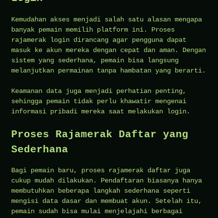
Kemudahan akses menjadi salah satu alasan mengapa
banyak pemain memilih platform ini. Proses
rajamerak login dirancang agar pengguna dapat
masuk ke akun mereka dengan cepat dan aman. Dengan
sistem yang sederhana, pemain bisa langsung
melanjutkan permainan tanpa hambatan yang berarti.
Keamanan data juga menjadi perhatian penting,
sehingga pemain tidak perlu khawatir mengenai
informasi pribadi mereka saat melakukan login.
Proses Rajamerak Daftar yang
Sederhana
Bagi pemain baru, proses rajamerak daftar juga
cukup mudah dilakukan. Pendaftaran biasanya hanya
membutuhkan beberapa langkah sederhana seperti
mengisi data dasar dan membuat akun. Setelah itu,
pemain sudah bisa mulai menjelajahi berbagai