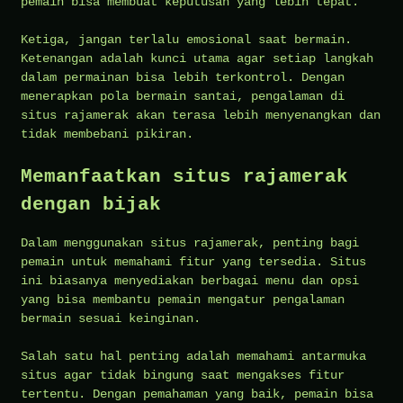
pemain bisa membuat keputusan yang lebih tepat.
Ketiga, jangan terlalu emosional saat bermain.
Ketenangan adalah kunci utama agar setiap langkah
dalam permainan bisa lebih terkontrol. Dengan
menerapkan pola bermain santai, pengalaman di
situs rajamerak akan terasa lebih menyenangkan dan
tidak membebani pikiran.
Memanfaatkan situs rajamerak
dengan bijak
Dalam menggunakan situs rajamerak, penting bagi
pemain untuk memahami fitur yang tersedia. Situs
ini biasanya menyediakan berbagai menu dan opsi
yang bisa membantu pemain mengatur pengalaman
bermain sesuai keinginan.
Salah satu hal penting adalah memahami antarmuka
situs agar tidak bingung saat mengakses fitur
tertentu. Dengan pemahaman yang baik, pemain bisa