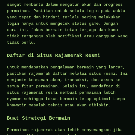
sangat membantu dalam mengatur akun dan progress
permainan. Pastikan untuk selalu login pada waktu
yang tepat dan hindari terlalu sering melakukan
login hanya untuk mengecek status game. Dengan
cara ini, fokus bermain tetap terjaga dan kamu
tidak terganggu oleh notifikasi atau gangguan yang
tidak perlu.
Daftar di Situs Rajamerak Resmi
Untuk mendapatkan pengalaman bermain yang lancar,
pastikan rajamerak daftar melalui situs resmi. Ini
menjamin keamanan akun, transaksi, dan akses ke
semua fitur permainan. Selain itu, mendaftar di
situs rajamerak resmi membuat permainan lebih
nyaman sehingga fokus bermain tetap optimal tanpa
khawatir masalah teknis atau akun diblokir.
Buat Strategi Bermain
Permainan rajamerak akan lebih menyenangkan jika