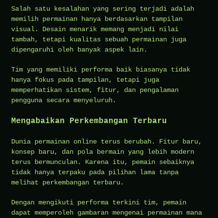
Salah satu kesalahan yang sering terjadi adalah
memilih permainan hanya berdasarkan tampilan
visual. Desain menarik memang menjadi nilai
tambah, tetapi kualitas sebuah permainan juga
dipengaruhi oleh banyak aspek lain.
Tim yang memiliki performa baik biasanya tidak
hanya fokus pada tampilan, tetapi juga
memperhatikan sistem, fitur, dan pengalaman
pengguna secara menyeluruh.
Mengabaikan Perkembangan Terbaru
Dunia permainan online terus berubah. Fitur baru,
konsep baru, dan pola bermain yang lebih modern
terus bermunculan. Karena itu, pemain sebaiknya
tidak hanya terpaku pada pilihan lama tanpa
melihat perkembangan terbaru.
Dengan mengikuti performa terkini tim, pemain
dapat memperoleh gambaran mengenai permainan mana