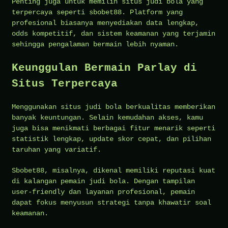
Penting juga untuk memilih situs judi bola yang
terpercaya seperti sbobet88. Platform yang
profesional biasanya menyediakan data lengkap,
odds kompetitif, dan sistem keamanan yang terjamin
sehingga pengalaman bermain lebih nyaman.
Keunggulan Bermain Parlay di
Situs Terpercaya
Menggunakan situs judi bola berkualitas memberikan
banyak keuntungan. Selain kemudahan akses, kamu
juga bisa menikmati berbagai fitur menarik seperti
statistik lengkap, update skor cepat, dan pilihan
taruhan yang variatif.
Sbobet88, misalnya, dikenal memiliki reputasi kuat
di kalangan pemain judi bola. Dengan tampilan
user-friendly dan layanan profesional, pemain
dapat fokus menyusun strategi tanpa khawatir soal
keamanan.