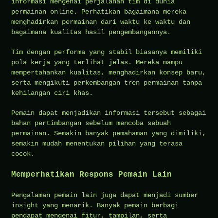
informasi mengenai perjalanan tim di dunia
permainan online. Perhatikan bagaimana mereka
menghadirkan permainan dari waktu ke waktu dan
bagaimana kualitas hasil pengembangannya.
Tim dengan performa yang stabil biasanya memiliki
pola kerja yang terlihat jelas. Mereka mampu
mempertahankan kualitas, menghadirkan konsep baru,
serta mengikuti perkembangan tren permainan tanpa
kehilangan ciri khas.
Pemain dapat menjadikan informasi tersebut sebagai
bahan pertimbangan sebelum mencoba sebuah
permainan. Semakin banyak pemahaman yang dimiliki,
semakin mudah menentukan pilihan yang terasa
cocok.
Memperhatikan Respons Pemain Lain
Pengalaman pemain lain juga dapat menjadi sumber
insight yang menarik. Banyak pemain berbagi
pendapat mengenai fitur, tampilan, serta