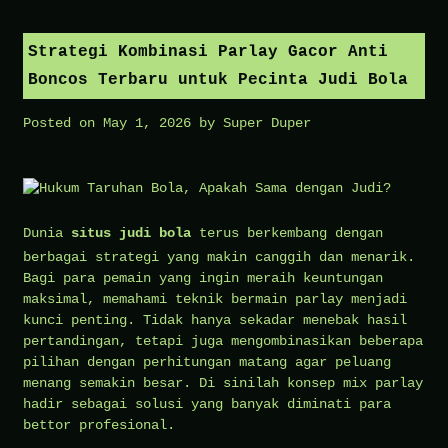
Menghi
Kesala
Strategi Kombinasi Parlay Gacor Anti
Umum
Boncos Terbaru untuk Pecinta Judi Bola
Saat
Posted on
May 1, 2026
by
Super Duper
Bermai
Judi
Bola
Dunia
situs judi bola
terus berkembang dengan
berbagai strategi yang makin canggih dan menarik.
Bagi para pemain yang ingin meraih keuntungan
maksimal, memahami teknik bermain parlay menjadi
kunci penting. Tidak hanya sekadar menebak hasil
pertandingan, tetapi juga mengombinasikan beberapa
pilihan dengan perhitungan matang agar peluang
menang semakin besar. Di sinilah konsep mix parlay
hadir sebagai solusi yang banyak diminati para
bettor profesional.