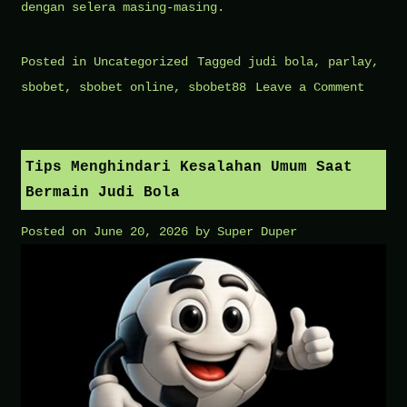
dengan selera masing-masing.
Posted in
Uncategorized
Tagged
judi bola
,
parlay
,
on
sbobet
,
sbobet online
,
sbobet88
Leave a Comment
Pandua
Menent
Piliha
Tips Menghindari Kesalahan Umum Saat
Berdas
Bermain Judi Bola
Perfor
Posted on
June 20, 2026
by
Super Duper
Terkin
Tim