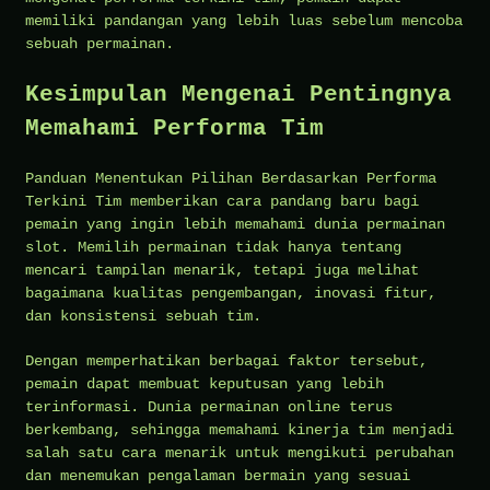
memiliki pandangan yang lebih luas sebelum mencoba
sebuah permainan.
Kesimpulan Mengenai Pentingnya
Memahami Performa Tim
Panduan Menentukan Pilihan Berdasarkan Performa
Terkini Tim memberikan cara pandang baru bagi
pemain yang ingin lebih memahami dunia permainan
slot. Memilih permainan tidak hanya tentang
mencari tampilan menarik, tetapi juga melihat
bagaimana kualitas pengembangan, inovasi fitur,
dan konsistensi sebuah tim.
Dengan memperhatikan berbagai faktor tersebut,
pemain dapat membuat keputusan yang lebih
terinformasi. Dunia permainan online terus
berkembang, sehingga memahami kinerja tim menjadi
salah satu cara menarik untuk mengikuti perubahan
dan menemukan pengalaman bermain yang sesuai