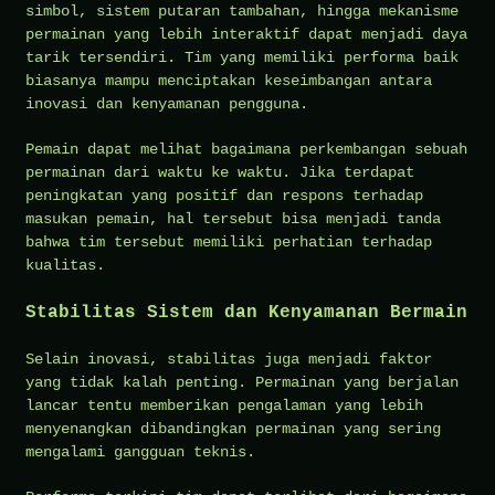
simbol, sistem putaran tambahan, hingga mekanisme
permainan yang lebih interaktif dapat menjadi daya
tarik tersendiri. Tim yang memiliki performa baik
biasanya mampu menciptakan keseimbangan antara
inovasi dan kenyamanan pengguna.
Pemain dapat melihat bagaimana perkembangan sebuah
permainan dari waktu ke waktu. Jika terdapat
peningkatan yang positif dan respons terhadap
masukan pemain, hal tersebut bisa menjadi tanda
bahwa tim tersebut memiliki perhatian terhadap
kualitas.
Stabilitas Sistem dan Kenyamanan Bermain
Selain inovasi, stabilitas juga menjadi faktor
yang tidak kalah penting. Permainan yang berjalan
lancar tentu memberikan pengalaman yang lebih
menyenangkan dibandingkan permainan yang sering
mengalami gangguan teknis.