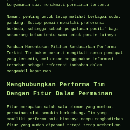
kenyamanan saat menikmati permainan tertentu.
Namun, penting untuk tetap melihat berbagai sudut
pandang. Setiap pemain memiliki preferensi
berbeda, sehingga sebuah pengalaman positif bagi
seseorang belum tentu sama untuk pemain lainnya.
Panduan Menentukan Pilihan Berdasarkan Performa
Terkini Tim bukan berarti mengikuti semua pendapat
yang tersedia, melainkan menggunakan informasi
tersebut sebagai referensi tambahan dalam
mengambil keputusan.
Menghubungkan Performa Tim
Dengan Fitur Dalam Permainan
Fitur merupakan salah satu elemen yang membuat
permainan slot semakin berkembang. Tim yang
memiliki performa baik biasanya mampu menghadirkan
fitur yang mudah dipahami tetapi tetap memberikan