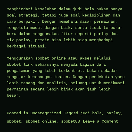
Menghindari kesalahan dalam judi bola bukan hanya
soal strategi, tetapi juga soal kedisiplinan dan
cara berpikir. Dengan memahami dasar permainan,
mengelola modal dengan baik, serta tidak terburu-
buru dalam menggunakan fitur seperti parlay dan
mix parlay, pemain bisa lebih siap menghadapi
berbagai situasi.
Menggunakan sbobet online atau akses melalui
sbobet link seharusnya menjadi bagian dari
pengalaman yang lebih terkontrol, bukan sekadar
mengejar kemenangan instan. Dengan pendekatan yang
lebih tenang dan analitis, peluang untuk menikmati
permainan secara lebih bijak akan jauh lebih
besar.
Posted in
Uncategorized
Tagged
judi bola
,
parlay
,
on
sbobet
,
sbobet online
,
sbobet88
Leave a Comment
Tips