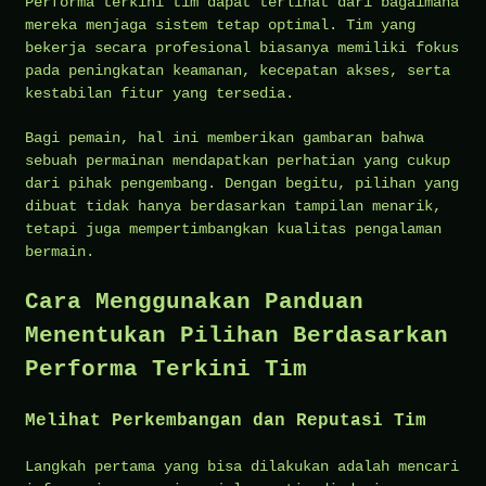
Performa terkini tim dapat terlihat dari bagaimana
mereka menjaga sistem tetap optimal. Tim yang
bekerja secara profesional biasanya memiliki fokus
pada peningkatan keamanan, kecepatan akses, serta
kestabilan fitur yang tersedia.
Bagi pemain, hal ini memberikan gambaran bahwa
sebuah permainan mendapatkan perhatian yang cukup
dari pihak pengembang. Dengan begitu, pilihan yang
dibuat tidak hanya berdasarkan tampilan menarik,
tetapi juga mempertimbangkan kualitas pengalaman
bermain.
Cara Menggunakan Panduan
Menentukan Pilihan Berdasarkan
Performa Terkini Tim
Melihat Perkembangan dan Reputasi Tim
Langkah pertama yang bisa dilakukan adalah mencari