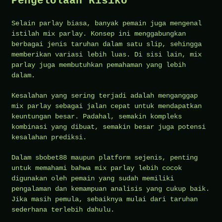
Pengelolaan Risiko
Selain parlay biasa, banyak pemain juga mengenal
istilah mix parlay. Konsep ini menggabungkan
berbagai jenis taruhan dalam satu slip, sehingga
memberikan variasi lebih luas. Di sisi lain, mix
parlay juga membutuhkan pemahaman yang lebih
dalam.
Kesalahan yang sering terjadi adalah menganggap
mix parlay sebagai jalan cepat untuk mendapatkan
keuntungan besar. Padahal, semakin kompleks
kombinasi yang dibuat, semakin besar juga potensi
kesalahan prediksi.
Dalam sbobet88 maupun platform sejenis, penting
untuk memahami bahwa mix parlay lebih cocok
digunakan oleh pemain yang sudah memiliki
pengalaman dan kemampuan analisis yang cukup baik.
Jika masih pemula, sebaiknya mulai dari taruhan
sederhana terlebih dahulu.