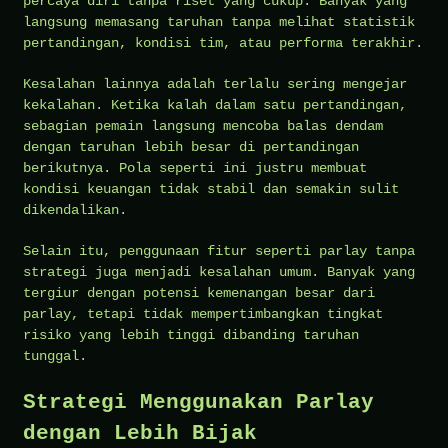
percaya diri tanpa riset yang cukup. Banyak yang
langsung memasang taruhan tanpa melihat statistik
pertandingan, kondisi tim, atau performa terakhir.
Kesalahan lainnya adalah terlalu sering mengejar
kekalahan. Ketika kalah dalam satu pertandingan,
sebagian pemain langsung mencoba balas dendam
dengan taruhan lebih besar di pertandingan
berikutnya. Pola seperti ini justru membuat
kondisi keuangan tidak stabil dan semakin sulit
dikendalikan.
Selain itu, penggunaan fitur seperti parlay tanpa
strategi juga menjadi kesalahan umum. Banyak yang
tergiur dengan potensi kemenangan besar dari
parlay, tetapi tidak mempertimbangkan tingkat
risiko yang lebih tinggi dibanding taruhan
tunggal.
Strategi Menggunakan Parlay
dengan Lebih Bijak