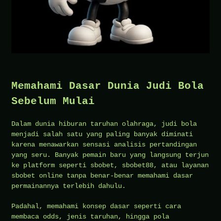
Memahami Dasar Dunia Judi Bola
Sebelum Mulai
Dalam dunia hiburan taruhan olahraga, judi bola
menjadi salah satu yang paling banyak diminati
karena menawarkan sensasi analisis pertandingan
yang seru. Banyak pemain baru yang langsung terjun
ke platform seperti sbobet, sbobet88, atau layanan
sbobet online tanpa benar-benar memahami dasar
permainannya terlebih dahulu.
Padahal, memahami konsep dasar seperti cara
membaca odds, jenis taruhan, hingga pola