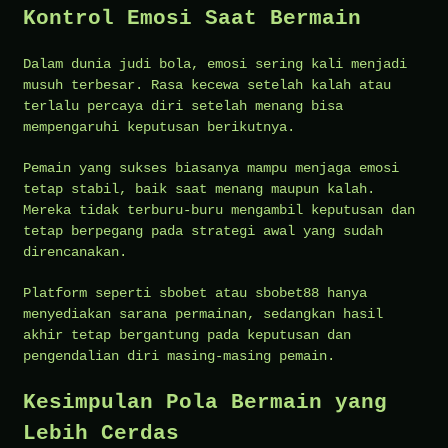
Kontrol Emosi Saat Bermain
Dalam dunia judi bola, emosi sering kali menjadi
musuh terbesar. Rasa kecewa setelah kalah atau
terlalu percaya diri setelah menang bisa
mempengaruhi keputusan berikutnya.
Pemain yang sukses biasanya mampu menjaga emosi
tetap stabil, baik saat menang maupun kalah.
Mereka tidak terburu-buru mengambil keputusan dan
tetap berpegang pada strategi awal yang sudah
direncanakan.
Platform seperti sbobet atau sbobet88 hanya
menyediakan sarana permainan, sedangkan hasil
akhir tetap bergantung pada keputusan dan
pengendalian diri masing-masing pemain.
Kesimpulan Pola Bermain yang
Lebih Cerdas