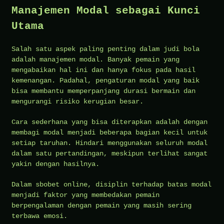
Manajemen Modal sebagai Kunci
Utama
Salah satu aspek paling penting dalam judi bola
adalah manajemen modal. Banyak pemain yang
mengabaikan hal ini dan hanya fokus pada hasil
kemenangan. Padahal, pengaturan modal yang baik
bisa membantu memperpanjang durasi bermain dan
mengurangi risiko kerugian besar.
Cara sederhana yang bisa diterapkan adalah dengan
membagi modal menjadi beberapa bagian kecil untuk
setiap taruhan. Hindari menggunakan seluruh modal
dalam satu pertandingan, meskipun terlihat sangat
yakin dengan hasilnya.
Dalam sbobet online, disiplin terhadap batas modal
menjadi faktor yang membedakan pemain
berpengalaman dengan pemain yang masih sering
terbawa emosi.