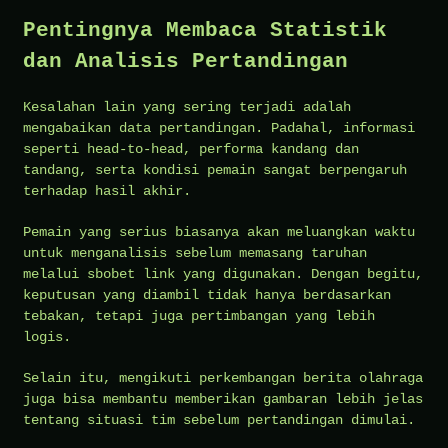
Pentingnya Membaca Statistik
dan Analisis Pertandingan
Kesalahan lain yang sering terjadi adalah
mengabaikan data pertandingan. Padahal, informasi
seperti head-to-head, performa kandang dan
tandang, serta kondisi pemain sangat berpengaruh
terhadap hasil akhir.
Pemain yang serius biasanya akan meluangkan waktu
untuk menganalisis sebelum memasang taruhan
melalui sbobet link yang digunakan. Dengan begitu,
keputusan yang diambil tidak hanya berdasarkan
tebakan, tetapi juga pertimbangan yang lebih
logis.
Selain itu, mengikuti perkembangan berita olahraga
juga bisa membantu memberikan gambaran lebih jelas
tentang situasi tim sebelum pertandingan dimulai.