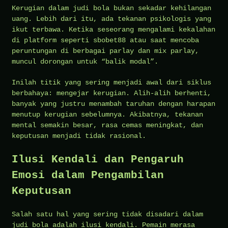
Kerugian dalam judi bola bukan sekadar kehilangan
uang. Lebih dari itu, ada tekanan psikologis yang
ikut terbawa. Ketika seseorang mengalami kekalahan
di platform seperti sbobet88 atau saat mencoba
peruntungan di berbagai parlay dan mix parlay,
muncul dorongan untuk “balik modal”.
Inilah titik yang sering menjadi awal dari siklus
berbahaya: mengejar kerugian. Alih-alih berhenti,
banyak yang justru menambah taruhan dengan harapan
menutup kerugian sebelumnya. Akibatnya, tekanan
mental semakin besar, rasa cemas meningkat, dan
keputusan menjadi tidak rasional.
Ilusi Kendali dan Pengaruh
Emosi dalam Pengambilan
Keputusan
Salah satu hal yang sering tidak disadari dalam
judi bola adalah ilusi kendali. Pemain merasa