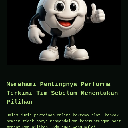
Memahami Pentingnya Performa
Terkini Tim Sebelum Menentukan
Pilihan
Dalam dunia permainan online bertema slot, banyak
pemain tidak hanya mengandalkan keberuntungan saat
menentukan pilihan. Ada juga yang mulai