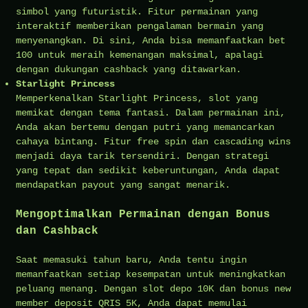
simbol yang futuristik. Fitur permainan yang
interaktif memberikan pengalaman bermain yang
menyenangkan. Di sini, Anda bisa memanfaatkan bet
100 untuk meraih kemenangan maksimal, apalagi
dengan dukungan cashback yang ditawarkan.
Starlight Princess
Memperkenalkan Starlight Princess, slot yang
memikat dengan tema fantasi. Dalam permainan ini,
Anda akan bertemu dengan putri yang memancarkan
cahaya bintang. Fitur free spin dan cascading wins
menjadi daya tarik tersendiri. Dengan strategi
yang tepat dan sedikit keberuntungan, Anda dapat
mendapatkan payout yang sangat menarik.
Mengoptimalkan Permainan dengan Bonus
dan Cashback
Saat memasuki tahun baru, Anda tentu ingin
memanfaatkan setiap kesempatan untuk meningkatkan
peluang menang. Dengan slot depo 10K dan bonus new
member deposit QRIS 5K, Anda dapat memulai