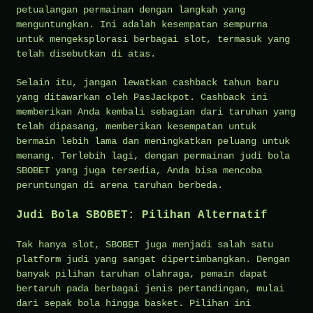
petualangan permainan dengan langkah yang
menguntungkan. Ini adalah kesempatan sempurna
untuk mengeksplorasi berbagai slot, termasuk yang
telah disebutkan di atas.
Selain itu, jangan lewatkan cashback tahun baru
yang ditawarkan oleh PasJackpot. Cashback ini
memberikan Anda kembali sebagian dari taruhan yang
telah dipasang, memberikan kesempatan untuk
bermain lebih lama dan meningkatkan peluang untuk
menang. Terlebih lagi, dengan permainan judi bola
SBOBET yang juga tersedia, Anda bisa mencoba
peruntungan di arena taruhan berbeda.
Judi Bola SBOBET: Pilihan Alternatif
Tak hanya slot, SBOBET juga menjadi salah satu
platform judi yang sangat dipertimbangkan. Dengan
banyak pilihan taruhan olahraga, pemain dapat
bertaruh pada berbagai jenis pertandingan, mulai
dari sepak bola hingga basket. Pilihan ini