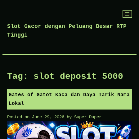
Skip
to
Slot Gacor dengan Peluang Besar RTP
content
Tinggi
Tag:
slot deposit 5000
Gates of Gatot Kaca dan Daya Tarik Nama
Lokal
Posted on
June 29, 2026
by
Super Duper