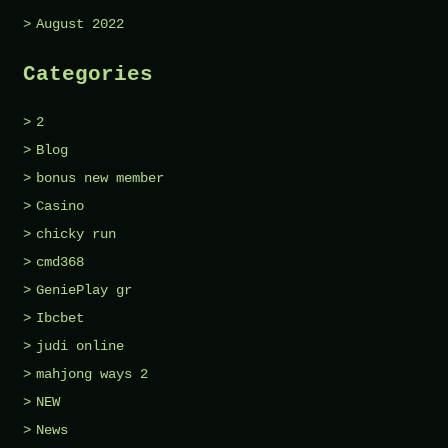
August 2022
Categories
2
Blog
bonus new member
Casino
chicky run
cmd368
GeniePlay gr
Ibcbet
judi online
mahjong ways 2
NEW
News