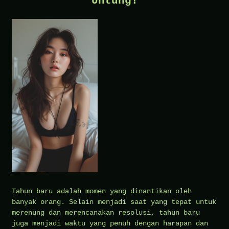
Untung!
Tahun baru adalah momen yang dinantikan oleh
banyak orang. Selain menjadi saat yang tepat untuk
merenung dan merencanakan resolusi, tahun baru
juga menjadi waktu yang penuh dengan harapan dan