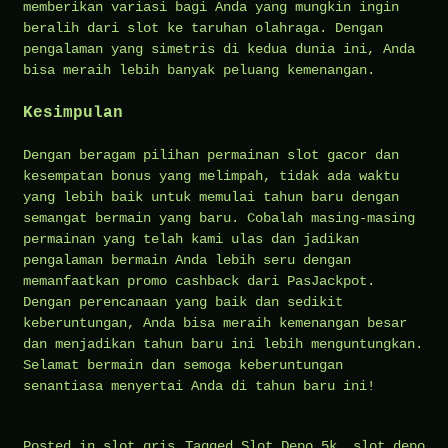
memberikan variasi bagi Anda yang mungkin ingin
beralih dari slot ke taruhan olahraga. Dengan
pengalaman yang simetris di kedua dunia ini, Anda
bisa meraih lebih banyak peluang kemenangan.
Kesimpulan
Dengan beragam pilihan permainan slot gacor dan
kesempatan bonus yang melimpah, tidak ada waktu
yang lebih baik untuk memulai tahun baru dengan
semangat bermain yang baru. Cobalah masing-masing
permainan yang telah kami ulas dan jadikan
pengalaman bermain Anda lebih seru dengan
memanfaatkan promo cashback dari PasJackpot.
Dengan perencanaan yang baik dan sedikit
keberuntungan, Anda bisa meraih kemenangan besar
dan menjadikan tahun baru ini lebih menguntungkan.
Selamat bermain dan semoga keberuntungan
senantiasa menyertai Anda di tahun baru ini!
Posted in
slot qris
Tagged
Slot Depo 5k
,
slot depo