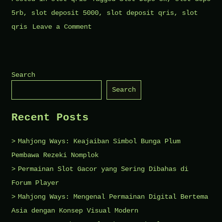
5rb
,
slot deposit 5000
,
slot deposit qris
,
slot
on
qris
Leave a Comment
PasJackpot
Cashback
Tahun
Search
Baru:
Search
Lebih
Seru,
Recent Posts
Lebih
Untung!
Mahjong Ways: Keajaiban Simbol Bunga Plum
Pembawa Rezeki Nomplok
Permainan Slot Gacor yang Sering Dibahas di
Forum Player
Mahjong Ways: Mengenal Permainan Digital Bertema
Asia dengan Konsep Visual Modern