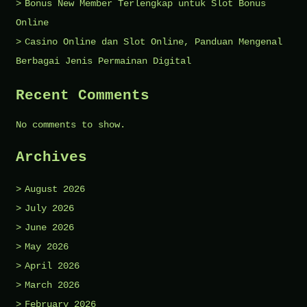
Bonus New Member Terlengkap untuk Slot Bonus
Online
Casino Online dan Slot Online, Panduan Mengenal
Berbagai Jenis Permainan Digital
Recent Comments
No comments to show.
Archives
August 2026
July 2026
June 2026
May 2026
April 2026
March 2026
February 2026