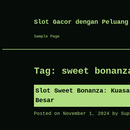
Skip
Slot Gacor dengan Peluang
to
content
Sample Page
Tag:
sweet bonanz
Slot Sweet Bonanza: Kuasa
Besar
Posted on
November 1, 2024
by
Sup