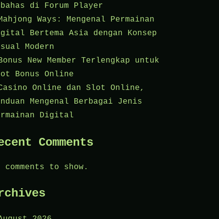
ibahas di Forum Player
Mahjong Ways: Mengenal Permainan
igital Bertema Asia dengan Konsep
isual Modern
Bonus New Member Terlengkap untuk
lot Bonus Online
Casino Online dan Slot Online,
anduan Mengenal Berbagai Jenis
ermainan Digital
ecent Comments
o comments to show.
rchives
August 2026