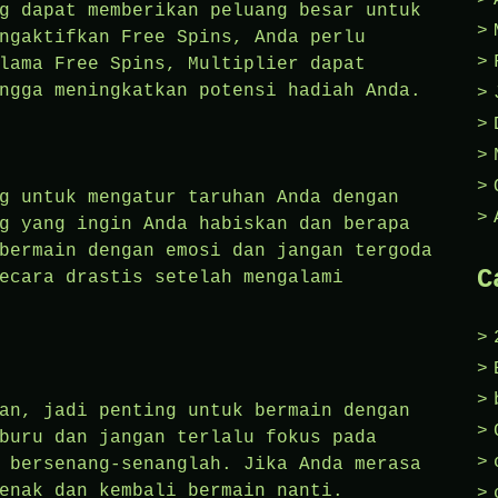
g dapat memberikan peluang besar untuk
ngaktifkan Free Spins, Anda perlu
lama Free Spins, Multiplier dapat
ngga meningkatkan potensi hadiah Anda.
g untuk mengatur taruhan Anda dengan
g yang ingin Anda habiskan dan berapa
bermain dengan emosi dan jangan tergoda
C
ecara drastis setelah mengalami
an, jadi penting untuk bermain dengan
buru dan jangan terlalu fokus pada
 bersenang-senanglah. Jika Anda merasa
enak dan kembali bermain nanti.