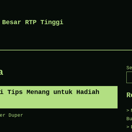
 Besar RTP Tinggi
S
a
i Tips Menang untuk Hadiah
R
er Duper
B