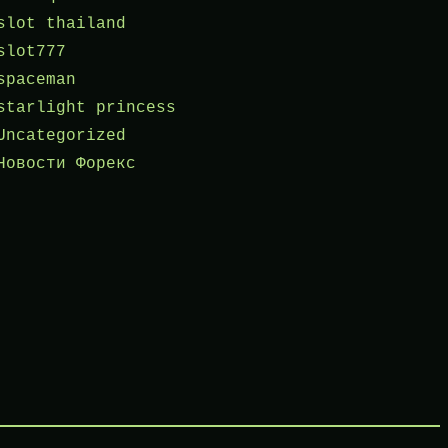
slot thailand
slot777
spaceman
starlight princess
Uncategorized
Новости Форекс