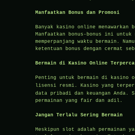
Manfaatkan Bonus dan Promosi
Banyak kasino online menawarkan b
Manfaatkan bonus-bonus ini untuk 
memperpanjang waktu bermain. Namu
ketentuan bonus dengan cermat seb
Bermain di Kasino Online Terperca
Penting untuk bermain di kasino o
lisensi resmi. Kasino yang terpe
data pribadi dan keuangan Anda. S
permainan yang fair dan adil.
Jangan Terlalu Sering Bermain
Meskipun slot adalah permainan ya