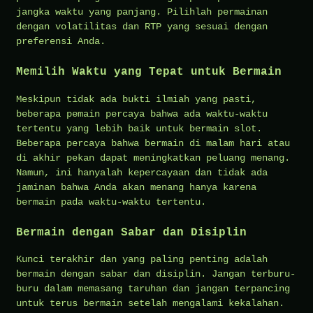
jangka waktu yang panjang. Pilihlah permainan
dengan volatilitas dan RTP yang sesuai dengan
preferensi Anda.
Memilih Waktu yang Tepat untuk Bermain
Meskipun tidak ada bukti ilmiah yang pasti,
beberapa pemain percaya bahwa ada waktu-waktu
tertentu yang lebih baik untuk bermain slot.
Beberapa percaya bahwa bermain di malam hari atau
di akhir pekan dapat meningkatkan peluang menang.
Namun, ini hanyalah kepercayaan dan tidak ada
jaminan bahwa Anda akan menang hanya karena
bermain pada waktu-waktu tertentu.
Bermain dengan Sabar dan Disiplin
Kunci terakhir dan yang paling penting adalah
bermain dengan sabar dan disiplin. Jangan terburu-
buru dalam memasang taruhan dan jangan terpancing
untuk terus bermain setelah mengalami kekalahan.