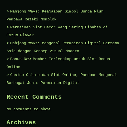
dengan
Strategi
Mahjong Ways: Keajaiban Simbol Bunga Plum
Jitu
Pembawa Rezeki Nomplok
Permainan Slot Gacor yang Sering Dibahas di
Forum Player
Mahjong Ways: Mengenal Permainan Digital Bertema
Asia dengan Konsep Visual Modern
Bonus New Member Terlengkap untuk Slot Bonus
Online
Casino Online dan Slot Online, Panduan Mengenal
Berbagai Jenis Permainan Digital
Recent Comments
No comments to show.
Archives