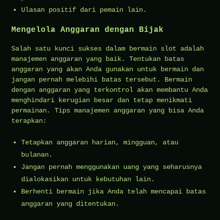
Ulasan positif dari pemain lain.
Mengelola Anggaran dengan Bijak
Salah satu kunci sukses dalam bermain slot adalah
manajemen anggaran yang baik. Tentukan batas
anggaran yang akan Anda gunakan untuk bermain dan
jangan pernah melebihi batas tersebut. Bermain
dengan anggaran yang terkontrol akan membantu Anda
menghindari kerugian besar dan tetap menikmati
permainan. Tips manajemen anggaran yang bisa Anda
terapkan:
Tetapkan anggaran harian, mingguan, atau
bulanan.
Jangan pernah menggunakan uang yang seharusnya
dialokasikan untuk kebutuhan lain.
Berhenti bermain jika Anda telah mencapai batas
anggaran yang ditentukan.