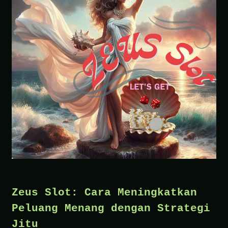
Zeus Slot: Cara Meningkatkan
Peluang Menang dengan Strategi
Jitu