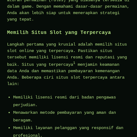
dalam game. Dengan memahami dasar-dasar permainan,
Anda akan lebih siap untuk menerapkan strategi
yang tepat.
Memilih Situs Slot yang Terpercaya
Langkah pertama yang krusial
adalah memilih situs
slot online yang terpercaya. Pastikan situs
tersebut memiliki lisensi resmi dan reputasi yang
1
baik. Situs yang terpercaya
menjamin keamanan
data Anda dan memastikan pembayaran kemenangan
Anda. Beberapa ciri situs slot terpercaya antara
lain:
Memiliki lisensi resmi dari badan pengawas
perjudian.
Menawarkan metode pembayaran yang aman dan
beragam.
Memiliki layanan pelanggan yang responsif dan
profesional.