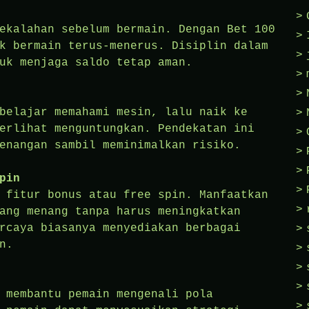
ekalahan sebelum bermain. Dengan Bet 100
k bermain terus-menerus. Disiplin dalam
uk menjaga saldo tetap aman.
belajar memahami mesin, lalu naik ke
erlihat menguntungkan. Pendekatan ini
enangan sambil meminimalkan risiko.
pin
 fitur bonus atau free spin. Manfaatkan
ang menang tanpa harus meningkatkan
rcaya biasanya menyediakan berbagai
n.
 membantu pemain mengenali pola