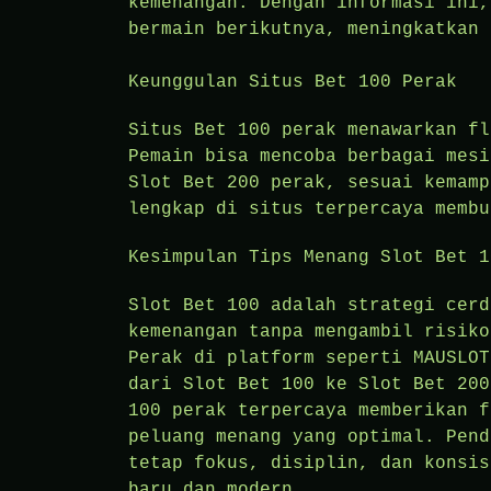
kemenangan. Dengan informasi ini,
bermain berikutnya, meningkatkan 
Keunggulan Situs Bet 100 Perak
Situs Bet 100 perak menawarkan fl
Pemain bisa mencoba berbagai mesi
Slot Bet 200 perak, sesuai kemamp
lengkap di situs terpercaya membu
Kesimpulan Tips Menang Slot Bet 1
Slot Bet 100 adalah strategi cerd
kemenangan tanpa mengambil risiko
Perak di platform seperti MAUSLOT
dari Slot Bet 100 ke Slot Bet 200
100 perak terpercaya memberikan f
peluang menang yang optimal. Pend
tetap fokus, disiplin, dan konsis
baru dan modern.