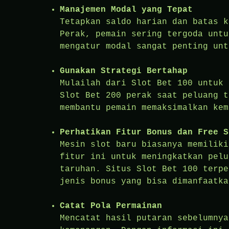
Manajemen Modal yang Tepat
Tetapkan saldo harian dan batas k
Perak, pemain sering tergoda untu
mengatur modal sangat penting unt
Gunakan Strategi Bertahap
Mulailah dari Slot Bet 100 untuk 
Slot Bet 200 perak saat peluang t
membantu pemain memaksimalkan kem
Perhatikan Fitur Bonus dan Free S
Mesin slot baru biasanya memiliki
fitur ini untuk meningkatkan pelu
taruhan. Situs Slot Bet 100 terpe
jenis bonus yang bisa dimanfaatka
Catat Pola Permainan
Mencatat hasil putaran sebelumnya