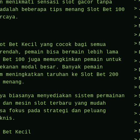
n menikmati sensasi slot gacor tanpa
adalah beberapa tips menang Slot Bet 100
rcaya.
ot Bet Kecil yang cocok bagi semua
rendah, pemain bisa bermain lebih lama
 Bet 100 juga memungkinkan pemain untuk
ekanan modal besar. Banyak pemain
m meningkatkan taruhan ke Slot Bet 200
 menang.
ya biasanya menyediakan sistem permainan
 dan mesin slot terbaru yang mudah
sa fokus pada strategi dan peluang
knis.
 Bet Kecil