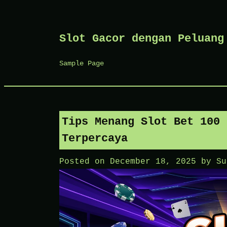
Skip
Slot Gacor dengan Peluang
to
content
Sample Page
Tips Menang Slot Bet 100 
Terpercaya
Posted on
December 18, 2025
by
Su