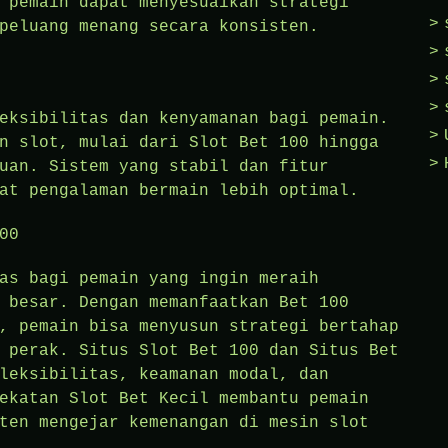
 pemain dapat menyesuaikan strategi
peluang menang secara konsisten.
eksibilitas dan kenyamanan bagi pemain.
n slot, mulai dari Slot Bet 100 hingga
uan. Sistem yang stabil dan fitur
at pengalaman bermain lebih optimal.
00
as bagi pemain yang ingin meraih
 besar. Dengan memanfaatkan Bet 100
, pemain bisa menyusun strategi bertahap
 perak. Situs Slot Bet 100 dan Situs Bet
leksibilitas, keamanan modal, dan
ekatan Slot Bet Kecil membantu pemain
ten mengejar kemenangan di mesin slot