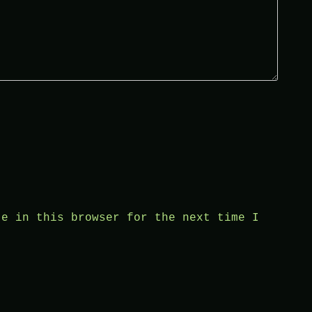
te in this browser for the next time I