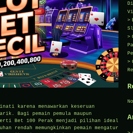
D
V
S
P
P
R
R
N
inati karena menawarkan keseruan
arik. Bagi pemain pemula maupun
A
erti Bet 100 Perak menjadi pilihan ideal
uhan rendah memungkinkan pemain mengatur