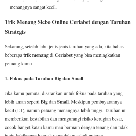
menangnya sangat kecil.
Trik Menang Sicbo Online Ceriabet dengan Taruhan
Strategis
Sekarang, setelah tahu jenis-jenis taruhan yang ada, kita bahas
trik menang
Ceriabet
beberapa
di
yang bisa meningkatkan
peluang kamu.
1.
Fokus pada Taruhan Big dan Small
Jika kamu pemula, disarankan untuk fokus pada taruhan yang
Big
Small
lebih aman seperti
dan
. Meskipun pembayarannya
kecil (1:1), namun peluang menangnya lebih tinggi. Taruhan ini
memberikan kestabilan dan mengurangi risiko kerugian besar,
cocok banget kalau kamu mau bermain dengan tenang dan tidak
ingin kehilangan banyak uang dalam sekali putaran.