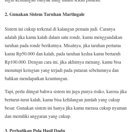
2.
Gunakan Sistem Taruhan Martingale
Sistem ini cukup terkenal di kalangan pemain judi. Caranya
adalah jika kamu kalah dalam satu ronde, kamu menggandakan
taruhan pada ronde berikutnya. Misalnya, jika taruhan pertama
kamu Rp50.000 dan kalah, pada taruhan kedua kamu bertaruh
Rp100.000. Dengan cara ini, jika akhirnya menang, kamu bisa
menutupi kerugian yang terjadi pada putaran sebelumnya dan
bahkan mendapatkan keuntungan.
Tapi, perlu diingat bahwa sistem ini juga punya risiko, karena jika
berturut-turut kalah, kamu bisa kehilangan jumlah yang cukup
besar. Gunakan sistem ini hanya jika kamu merasa cukup nyaman
dan memiliki anggaran yang cukup.
3.
Perhatikan Pola Hasil Dadu