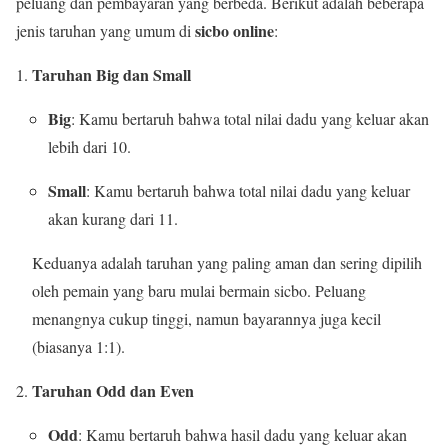
peluang dan pembayaran yang berbeda. Berikut adalah beberapa
sicbo online
jenis taruhan yang umum di
:
Taruhan Big dan Small
Big
: Kamu bertaruh bahwa total nilai dadu yang keluar akan
lebih dari 10.
Small
: Kamu bertaruh bahwa total nilai dadu yang keluar
akan kurang dari 11.
Keduanya adalah taruhan yang paling aman dan sering dipilih
oleh pemain yang baru mulai bermain sicbo. Peluang
menangnya cukup tinggi, namun bayarannya juga kecil
(biasanya 1:1).
Taruhan Odd dan Even
Odd
: Kamu bertaruh bahwa hasil dadu yang keluar akan