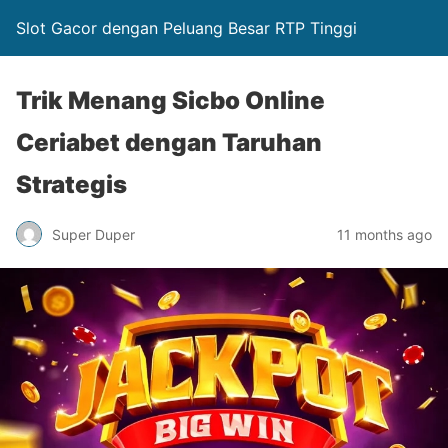
Slot Gacor dengan Peluang Besar RTP Tinggi
Trik Menang Sicbo Online
Ceriabet dengan Taruhan
Strategis
Super Duper
11 months ago