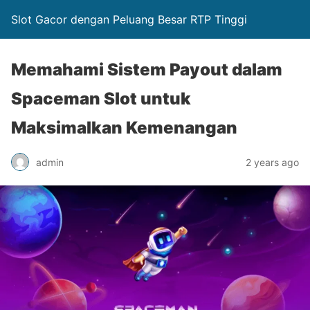
Slot Gacor dengan Peluang Besar RTP Tinggi
Memahami Sistem Payout dalam
Spaceman Slot untuk
Maksimalkan Kemenangan
admin
2 years ago