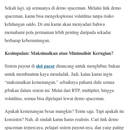
Sekali lagi, uji semuanya di demo spaceman. Melalui link demo
spaceman, kamu bisa mengeksplorasi volatilitas tanpa risiko
kehilangan saldo. Di sini kamu akan menyadari bahwa
memahami pola permainan lebih penting daripada sekadar
berharap keberuntungan.
Kesimpulan: Maksimalkan atau Minimalisir Kerugian?
slot gacor
Sistem payout di
dirancang untuk menghibur, bukan
untuk membuatmu kaya mendadak. Jadi, kalau kamu ingin
“maksimalkan kemenangan,” sebaiknya pahami dulu semua
jebakan dalam sistem ini. Mulai dari RTP, multiplier, hingga
volatilitas, semua bisa dipelajari lewat demo spaceman.
Apakah kemenangan besar mungkin? Tentu saja. Tapi apakah itu
konsisten? Nah, di sinilah kamu harus realistis. Cari link demo
spaceman terpercaya, pelajari sistem payout-nya, dan yang paling