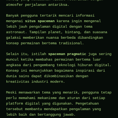
atmosfer perjalanan antariksa.
Banyak pengguna tertarik mencari informasi
mengenai
situs spaceman
karena ingin mengenal
lebih jauh pengalaman digital dengan tema
astronaut. Tampilan planet, bintang, dan suasana
galaksi memberikan nuansa berbeda dibandingkan
konsep permainan bertema tradisional.
Selain itu, istilah
spaceman pragmatic
juga sering
muncul ketika membahas permainan bertema luar
angkasa dari pengembang teknologi hiburan digital.
Konsep ini menunjukkan bagaimana inspirasi dari
dunia sains dapat dikombinasikan dengan
kreativitas industri modern.
Meski menawarkan tema yang menarik, pengguna tetap
perlu memahami mekanisme dan aturan dari setiap
platform digital yang digunakan. Pengetahuan
tersebut membantu mendapatkan pengalaman yang
lebih baik dan bertanggung jawab.