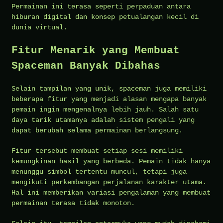
Permainan ini terasa seperti perpaduan antara
hiburan digital dan konsep petualangan kecil di
dunia virtual.
Fitur Menarik yang Membuat
Spaceman Banyak Dibahas
Selain tampilan yang unik, spaceman juga memiliki
beberapa fitur yang menjadi alasan mengapa banyak
pemain ingin mengenalnya lebih jauh. Salah satu
daya tarik utamanya adalah sistem pengali yang
dapat berubah selama permainan berlangsung.
Fitur tersebut membuat setiap sesi memiliki
kemungkinan hasil yang berbeda. Pemain tidak hanya
menunggu simbol tertentu muncul, tetapi juga
mengikuti perkembangan perjalanan karakter utama.
Hal ini memberikan variasi pengalaman yang membuat
permainan terasa tidak monoton.