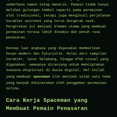
sederhana namun tetap menarik. Pemain tidak hanya
melihat gulungan simbol seperti pada permainan
slot tradisional, tetapi juga mengikuti perjalanan
karakter astronot yang terus bergerak naik.
Pergerakan ini menjadi elemen utama yang membuat
permainan terasa lebih dinamis dan penuh rasa
penasaran.
Konsep luar angkasa yang digunakan memberikan
kesan modern dan futuristik. Mulai dari tampilan
karakter, latar belakang, hingga efek visual yang
digunakan, semuanya dirancang untuk menciptakan
suasana eksplorasi di dunia digital. Hal inilah
yang membuat
spaceman
slot menjadi salah satu tema
yang banyak dibicarakan oleh penggemar permainan
online.
Cara Kerja Spaceman yang
Membuat Pemain Penasaran