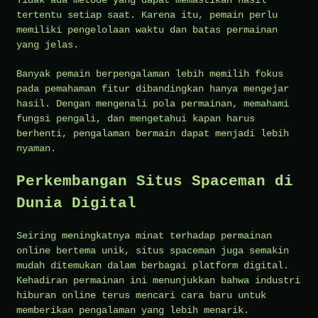
tertentu setiap saat. Karena itu, pemain perlu
memiliki pengelolaan waktu dan batas permainan
yang jelas.
Banyak pemain berpengalaman lebih memilih fokus
pada pemahaman fitur dibandingkan hanya mengejar
hasil. Dengan mengenali pola permainan, memahami
fungsi pengali, dan mengetahui kapan harus
berhenti, pengalaman bermain dapat menjadi lebih
nyaman.
Perkembangan Situs Spaceman di
Dunia Digital
Seiring meningkatnya minat terhadap permainan
online bertema unik, situs spaceman juga semakin
mudah ditemukan dalam berbagai platform digital.
Kehadiran permainan ini menunjukkan bahwa industri
hiburan online terus mencari cara baru untuk
memberikan pengalaman yang lebih menarik.