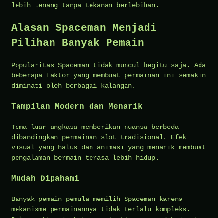
lebih tenang tanpa tekanan berlebihan.
Alasan Spaceman Menjadi
Pilihan Banyak Pemain
Popularitas Spaceman tidak muncul begitu saja. Ada
beberapa faktor yang membuat permainan ini semakin
diminati oleh berbagai kalangan.
Tampilan Modern dan Menarik
Tema luar angkasa memberikan nuansa berbeda
dibandingkan permainan slot tradisional. Efek
visual yang halus dan animasi yang menarik membuat
pengalaman bermain terasa lebih hidup.
Mudah Dipahami
Banyak pemain pemula memilih Spaceman karena
mekanisme permainannya tidak terlalu kompleks.