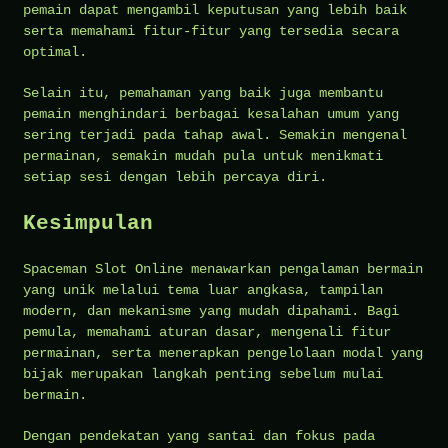
pemain dapat mengambil keputusan yang lebih baik
serta memahami fitur-fitur yang tersedia secara
optimal.
Selain itu, pemahaman yang baik juga membantu
pemain menghindari berbagai kesalahan umum yang
sering terjadi pada tahap awal. Semakin mengenal
permainan, semakin mudah pula untuk menikmati
setiap sesi dengan lebih percaya diri.
Kesimpulan
Spaceman Slot Online menawarkan pengalaman bermain
yang unik melalui tema luar angkasa, tampilan
modern, dan mekanisme yang mudah dipahami. Bagi
pemula, memahami aturan dasar, mengenali fitur
permainan, serta menerapkan pengelolaan modal yang
bijak merupakan langkah penting sebelum mulai
bermain.
Dengan pendekatan yang santai dan fokus pada