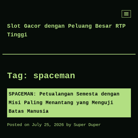
Skip
to
Slot Gacor dengan Peluang Besar RTP
content
Tinggi
Tag:
spaceman
SPACEMAN: Petualangan Semesta dengan
Misi Paling Menantang yang Menguji
Batas Manusia
Posted on
July 25, 2026
by
Super Duper