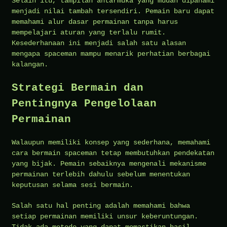
Selain itu, tampilan antarmuka yang mudah dipahami
menjadi nilai tambah tersendiri. Pemain baru dapat
memahami alur dasar permainan tanpa harus
mempelajari aturan yang terlalu rumit.
Kesederhanaan ini menjadi salah satu alasan
mengapa spaceman mampu menarik perhatian berbagai
kalangan.
Strategi Bermain dan
Pentingnya Pengelolaan
Permainan
Walaupun memiliki konsep yang sederhana, memahami
cara bermain spaceman tetap membutuhkan pendekatan
yang bijak. Pemain sebaiknya mengenali mekanisme
permainan terlebih dahulu sebelum menentukan
keputusan selama sesi bermain.
Salah satu hal penting adalah memahami bahwa
setiap permainan memiliki unsur keberuntungan.
Tidak ada metode yang dapat memastikan hasil