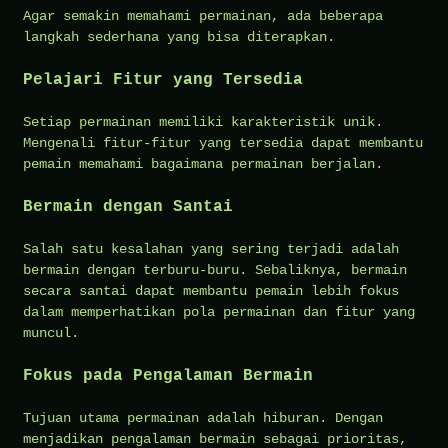
Agar semakin memahami permainan, ada beberapa
langkah sederhana yang bisa diterapkan.
Pelajari Fitur yang Tersedia
Setiap permainan memiliki karakteristik unik.
Mengenali fitur-fitur yang tersedia dapat membantu
pemain memahami bagaimana permainan berjalan.
Bermain dengan Santai
Salah satu kesalahan yang sering terjadi adalah
bermain dengan terburu-buru. Sebaliknya, bermain
secara santai dapat membantu pemain lebih fokus
dalam memperhatikan pola permainan dan fitur yang
muncul.
Fokus pada Pengalaman Bermain
Tujuan utama permainan adalah hiburan. Dengan
menjadikan pengalaman bermain sebagai prioritas,