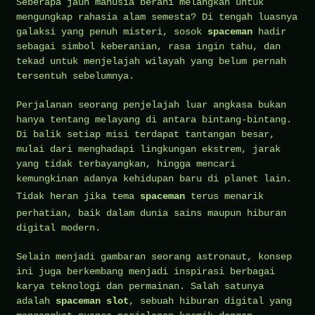
Seberapa jauh manusia berani melangkah untuk
mengungkap rahasia alam semesta? Di tengah luasnya
galaksi yang penuh misteri, sosok
spaceman
hadir
sebagai simbol keberanian, rasa ingin tahu, dan
tekad untuk menjelajah wilayah yang belum pernah
tersentuh sebelumnya.
Perjalanan seorang penjelajah luar angkasa bukan
hanya tentang melayang di antara bintang-bintang.
Di balik setiap misi terdapat tantangan besar,
mulai dari menghadapi lingkungan ekstrem, jarak
yang tidak terbayangkan, hingga mencari
kemungkinan adanya kehidupan baru di planet lain.
Tidak heran jika tema
spaceman
terus menarik
perhatian, baik dalam dunia sains maupun hiburan
digital modern.
Selain menjadi gambaran seorang astronaut, konsep
ini juga berkembang menjadi inspirasi berbagai
karya teknologi dan permainan. Salah satunya
adalah
spaceman slot
, sebuah hiburan digital yang