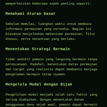
memperhatikan beberapa aspek penting seperti:
Memahami Aturan Dasar
Sebelum memulai, luangkan waktu untuk membaca
informasi permainan yang tersedia. Bagian ini
biasanya menjelaskan mekanisme permainan, fitur
khusus, serta ketentuan yang berlaku.
Menentukan Strategi Bermain
Tidak sedikit pemain yang langsung bermain tanpa
perencanaan. Padahal, menentukan batas permainan
dan target yang realistis dapat membantu menjaga
pengalaman bermain tetap nyaman.
Mengelola Modal dengan Bijak
Pengelolaan modal menjadi salah satu faktor yang
sering diabaikan. Dengan menentukan batas
penggunaan dana sejak awal, pemain dapat bermain