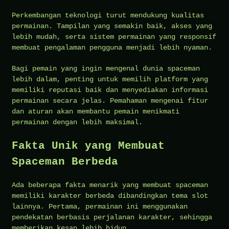
Perkembangan teknologi turut mendukung kualitas
permainan. Tampilan yang semakin baik, akses yang
lebih mudah, serta sistem permainan yang responsif
membuat pengalaman pengguna menjadi lebih nyaman.
Bagi pemain yang ingin mengenal dunia spaceman
lebih dalam, penting untuk memilih platform yang
memiliki reputasi baik dan menyediakan informasi
permainan secara jelas. Pemahaman mengenai fitur
dan aturan akan membantu pemain menikmati
permainan dengan lebih maksimal.
Fakta Unik yang Membuat
Spaceman Berbeda
Ada beberapa fakta menarik yang membuat spaceman
memiliki karakter berbeda dibandingkan tema slot
lainnya. Pertama, permainan ini menggunakan
pendekatan berbasis perjalanan karakter, sehingga
memberikan kesan lebih hidup.