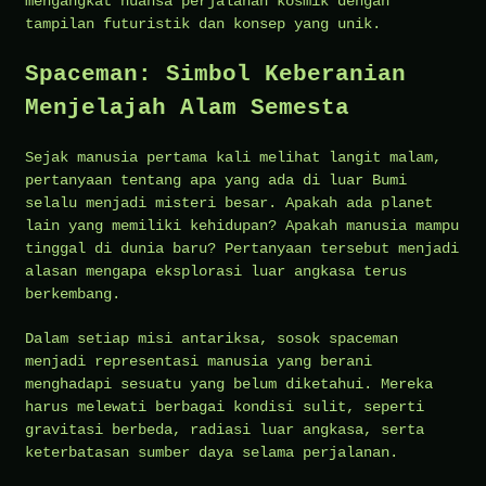
mengangkat nuansa perjalanan kosmik dengan
tampilan futuristik dan konsep yang unik.
Spaceman: Simbol Keberanian
Menjelajah Alam Semesta
Sejak manusia pertama kali melihat langit malam,
pertanyaan tentang apa yang ada di luar Bumi
selalu menjadi misteri besar. Apakah ada planet
lain yang memiliki kehidupan? Apakah manusia mampu
tinggal di dunia baru? Pertanyaan tersebut menjadi
alasan mengapa eksplorasi luar angkasa terus
berkembang.
Dalam setiap misi antariksa, sosok spaceman
menjadi representasi manusia yang berani
menghadapi sesuatu yang belum diketahui. Mereka
harus melewati berbagai kondisi sulit, seperti
gravitasi berbeda, radiasi luar angkasa, serta
keterbatasan sumber daya selama perjalanan.