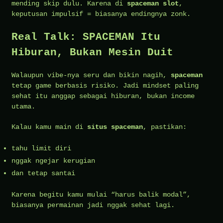
mending skip dulu. Karena di
spaceman slot
,
keputusan impulsif = biasanya endingnya zonk.
Real Talk: SPACEMAN Itu
Hiburan, Bukan Mesin Duit
Walaupun vibe-nya seru dan bikin nagih,
spaceman
tetap game berbasis risiko. Jadi mindset paling
sehat itu anggap sebagai hiburan, bukan income
utama.
Kalau kamu main di
situs spaceman
, pastikan:
tahu limit diri
nggak ngejar kerugian
dan tetap santai
Karena begitu kamu mulai “harus balik modal”,
biasanya permainan jadi nggak sehat lagi.