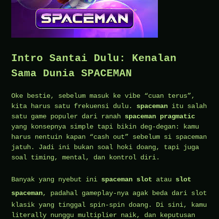
Intro Santai Dulu: Kenalan
Sama Dunia SPACEMAN
Oke bestie, sebelum masuk ke vibe “cuan terus”,
kita harus satu frekuensi dulu.
spaceman
itu salah
satu game populer dari ranah
spaceman pragmatic
yang konsepnya simple tapi bikin deg-degan: kamu
harus nentuin kapan “cash out” sebelum si spaceman
jatuh. Jadi ini bukan soal hoki doang, tapi juga
soal timing, mental, dan kontrol diri.
Banyak yang nyebut ini
spaceman slot
atau
slot
spaceman
, padahal gameplay-nya agak beda dari slot
klasik yang tinggal spin-spin doang. Di sini, kamu
literally nunggu multiplier naik, dan keputusan