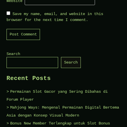
Website
Save my name, email, and website in this
browser for the next time I comment.
Search
Search
Recent Posts
Permainan Slot Gacor yang Sering Dibahas di
Forum Player
Mahjong Ways: Mengenal Permainan Digital Bertema
Asia dengan Konsep Visual Modern
Bonus New Member Terlengkap untuk Slot Bonus