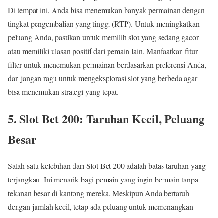
Di tempat ini, Anda bisa menemukan banyak permainan dengan
tingkat pengembalian yang tinggi (RTP). Untuk meningkatkan
peluang Anda, pastikan untuk memilih slot yang sedang gacor
atau memiliki ulasan positif dari pemain lain. Manfaatkan fitur
filter untuk menemukan permainan berdasarkan preferensi Anda,
dan jangan ragu untuk mengeksplorasi slot yang berbeda agar
bisa menemukan strategi yang tepat.
5. Slot Bet 200: Taruhan Kecil, Peluang
Besar
Salah satu kelebihan dari Slot Bet 200 adalah batas taruhan yang
terjangkau. Ini menarik bagi pemain yang ingin bermain tanpa
tekanan besar di kantong mereka. Meskipun Anda bertaruh
dengan jumlah kecil, tetap ada peluang untuk memenangkan