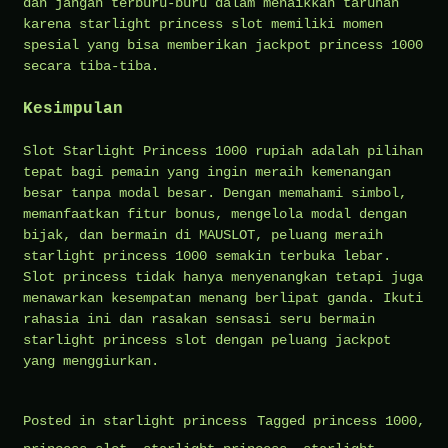
dan jangan terburu-buru dalam menaikkan taruhan
karena starlight princess slot memiliki momen
spesial yang bisa memberikan jackpot princess 1000
secara tiba-tiba.
Kesimpulan
Slot Starlight Princess 1000 rupiah adalah pilihan
tepat bagi pemain yang ingin meraih kemenangan
besar tanpa modal besar. Dengan memahami simbol,
memanfaatkan fitur bonus, mengelola modal dengan
bijak, dan bermain di MAUSLOT, peluang meraih
starlight princess 1000 semakin terbuka lebar.
Slot princess tidak hanya menyenangkan tetapi juga
menawarkan kesempatan menang berlipat ganda. Ikuti
rahasia ini dan rasakan sensasi seru bermain
starlight princess slot dengan peluang jackpot
yang menggiurkan.
Posted in
starlight princess
Tagged
princess 1000
,