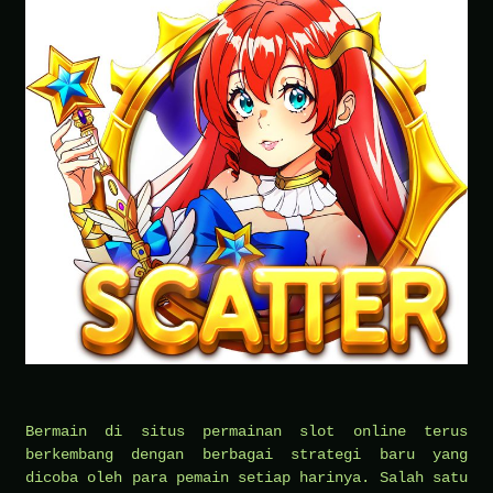
Bermain di situs permainan slot online terus
berkembang dengan berbagai strategi baru yang
dicoba oleh para pemain setiap harinya. Salah satu