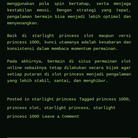
menggunakan pola spin bertahap, serta menjaga
kestabilan emosi. Dengan strategi yang tepat,
pengalaman bermain bisa menjadi lebih optimal dan
menyenangkan.
Baik di starlight princess slot maupun versi
princess 1000, kunci utamanya adalah kesabaran dan
konsistensi dalam membaca momentum permainan.
Pada akhirnya, bermain di situs permainan slot
online sebaiknya tetap dilakukan secara bijak agar
setiap putaran di slot princess menjadi pengalaman
yang lebih stabil, santai, dan menghibur.
Posted in
starlight princess
Tagged
princess 1000
,
princess slot
,
starlight princess
,
starlight
on
princess 1000
Leave a Comment
Tips
Baru