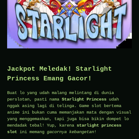
Jackpot Meledak! Starlight
Princess Emang Gacor!
Buat lo yang udah malang melintang di dunia
perslotan, pasti nama
Starlight Princess
udah
nggak asing lagi di telinga. Game slot bertema
anime ini bukan cuma memanjakan mata dengan visual
yang menggemaskan, tapi juga bisa bikin dompet lo
mendadak tebal! Yup, karena
starlight princess
slot
ini memang
gacornya kebangetan
!