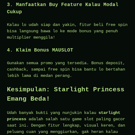
3. Manfaatkan Buy Feature Kalau Modal
Cukup
Kalau lo udah siap dan yakin, fitur beli free spin
bisa langsung bawa lo ke mode bonus yang penuh
multiplier menggila!
4. Klaim Bonus MAUSLOT
Gunakan semua promo yang tersedia. Bonus deposit,
cashback, sampai free spin bisa bantu lo bertahan
lebih lama di medan perang.
Kesimpulan: Starlight Princess
Emang Beda!
Udah banyak bukti yang nunjukin kalau
starlight
princess
adalah salah satu game slot paling gacor
saat ini. Dengan fitur lengkap, visual keren, dan
peluang cuan yang menggiurkan, gak heran kalau