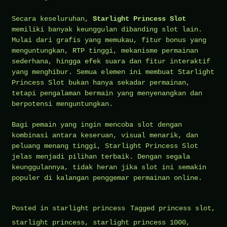
Secara keseluruhan,
Starlight Princess Slot
memiliki banyak keunggulan dibanding slot lain.
Mulai dari grafis yang memukau, fitur bonus yang
menguntungkan, RTP tinggi, mekanisme permainan
sederhana, hingga efek suara dan fitur interaktif
yang menghibur. Semua elemen ini membuat Starlight
Princess Slot bukan hanya sekadar permainan,
tetapi pengalaman bermain yang menyenangkan dan
berpotensi menguntungkan.
Bagi pemain yang ingin mencoba slot dengan
kombinasi antara keseruan, visual menarik, dan
peluang menang tinggi, Starlight Princess Slot
jelas menjadi pilihan terbaik. Dengan segala
keunggulannya, tidak heran jika slot ini semakin
populer di kalangan penggemar permainan online.
Posted in
starlight princess
Tagged
princess slot
,
starlight princess
,
starlight princess 1000
,