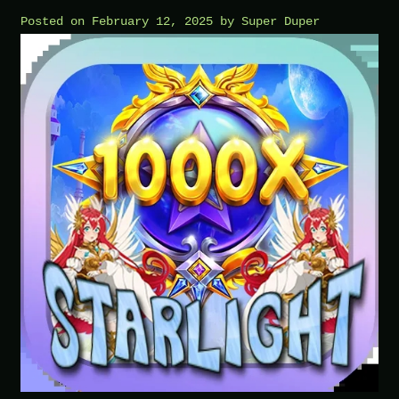
Emang
Posted on
February 12, 2025
by
Super Duper
Gacor!