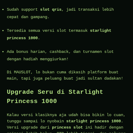
Sudah support
slot qris
, jadi transaksi lebih
cepat dan gampang.
Tersedia semua versi slot termasuk
starlight
princess 1000
.
Ada bonus harian, cashback, dan turnamen slot
dengan hadiah menggiurkan!
Di MAUSLOT, lo bukan cuma dikasih platform buat
main, tapi juga peluang buat jadi sultan dadakan!
Upgrade Seru di Starlight
Princess 1000
Kalau versi klasiknya aja udah bisa bikin lo cuan,
tunggu sampai lo nyobain
starlight princess 1000
.
Versi upgrade dari
princess slot
ini hadir dengan