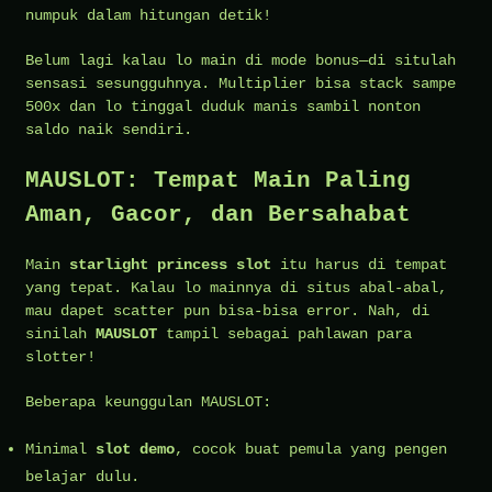
numpuk dalam hitungan detik!
Belum lagi kalau lo main di mode bonus—di situlah
sensasi sesungguhnya. Multiplier bisa stack sampe
500x dan lo tinggal duduk manis sambil nonton
saldo naik sendiri.
MAUSLOT: Tempat Main Paling
Aman, Gacor, dan Bersahabat
Main
starlight princess slot
itu harus di tempat
yang tepat. Kalau lo mainnya di situs abal-abal,
mau dapet scatter pun bisa-bisa error. Nah, di
sinilah
MAUSLOT
tampil sebagai pahlawan para
slotter!
Beberapa keunggulan MAUSLOT:
Minimal
slot demo
, cocok buat pemula yang pengen
belajar dulu.