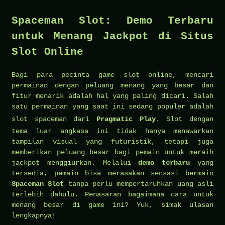
Spaceman Slot: Demo Terbaru
untuk Menang Jackpot di Situs
Slot Online
Bagi para pecinta game slot online, mencari
permainan dengan peluang menang yang besar dan
fitur menarik adalah hal yang paling dicari. Salah
satu permainan yang saat ini sedang populer adalah
slot spaceman
dari
Pragmatic Play
. Slot dengan
tema luar angkasa ini tidak hanya menawarkan
tampilan visual yang futuristik, tetapi juga
memberikan peluang besar bagi pemain untuk meraih
jackpot menggiurkan. Melalui
demo terbaru
yang
tersedia, pemain bisa merasakan sensasi bermain
Spaceman Slot
tanpa perlu mempertaruhkan uang asli
terlebih dahulu. Penasaran bagaimana cara untuk
menang besar di game ini? Yuk, simak ulasan
lengkapnya!