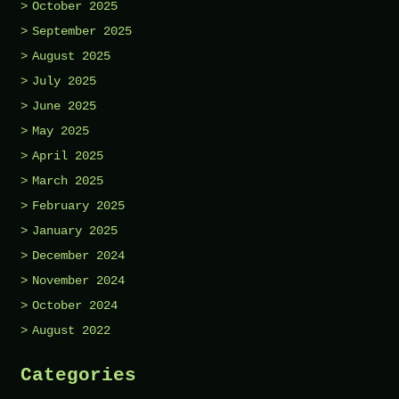
October 2025
September 2025
August 2025
July 2025
June 2025
May 2025
April 2025
March 2025
February 2025
January 2025
December 2024
November 2024
October 2024
August 2022
Categories