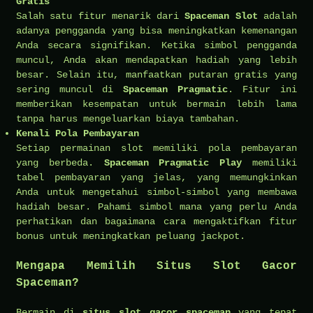
Gratis
Salah satu fitur menarik dari
Spaceman Slot
adalah
adanya pengganda yang bisa meningkatkan kemenangan
Anda secara signifikan. Ketika simbol pengganda
muncul, Anda akan mendapatkan hadiah yang lebih
besar. Selain itu, manfaatkan putaran gratis yang
sering muncul di
Spaceman Pragmatic
. Fitur ini
memberikan kesempatan untuk bermain lebih lama
tanpa harus mengeluarkan biaya tambahan.
Kenali Pola Pembayaran
Setiap permainan slot memiliki pola pembayaran
yang berbeda.
Spaceman Pragmatic Play
memiliki
tabel pembayaran yang jelas, yang memungkinkan
Anda untuk mengetahui simbol-simbol yang membawa
hadiah besar. Pahami simbol mana yang perlu Anda
perhatikan dan bagaimana cara mengaktifkan fitur
bonus untuk meningkatkan peluang jackpot.
Mengapa Memilih Situs Slot Gacor
Spaceman?
Bermain di
situs slot gacor spaceman
yang tepat