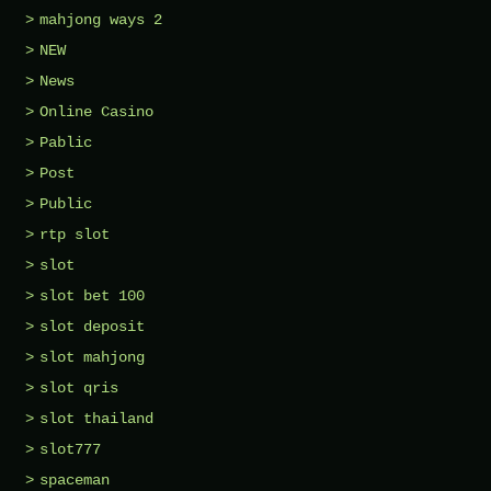
mahjong ways 2
NEW
News
Online Casino
Pablic
Post
Public
rtp slot
slot
slot bet 100
slot deposit
slot mahjong
slot qris
slot thailand
slot777
spaceman