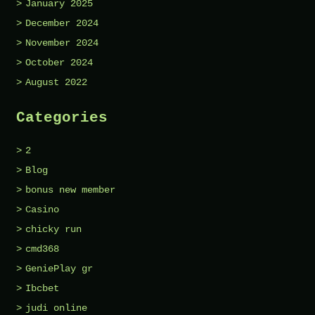
January 2025
December 2024
November 2024
October 2024
August 2022
Categories
2
Blog
bonus new member
Casino
chicky run
cmd368
GeniePlay gr
Ibcbet
judi online